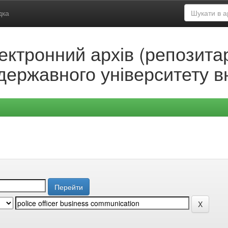
дка
ектронний архів (репозитар
державного університету в