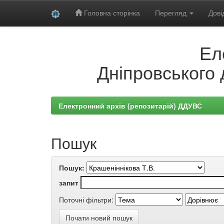
Головна сторінка
Перегляд
Дові
Skip
Ел
navigation
Дніпровського 
Електронний архів (репозитарій) ДДУВС
Пошук
Пошук:
запит
Поточні фільтри:
Почати новий пошук