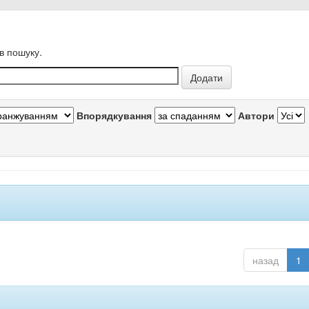
в пошуку.
Впорядкування
Автори
назад
1