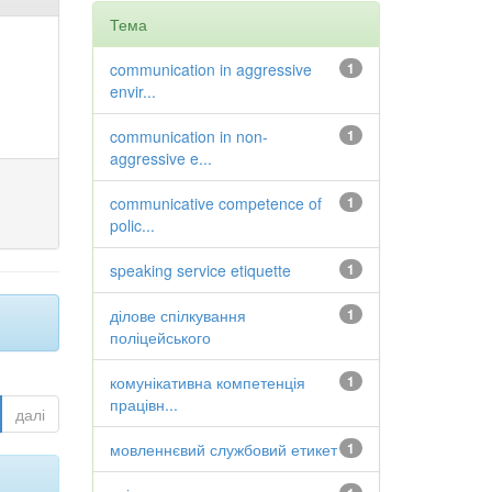
Тема
communication in aggressive
1
envir...
communication in non-
1
aggressive e...
communicative competence of
1
polic...
speaking service etiquette
1
ділове спілкування
1
поліцейського
комунікативна компетенція
1
працівн...
далі
мовленнєвий службовий етикет
1