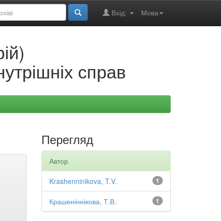
Вхід:
Мова
ій)
нутрішніх справ
Перегляд
Автор
Krashenninikova, T.V.
1
Крашеніннікова, Т.В.
1