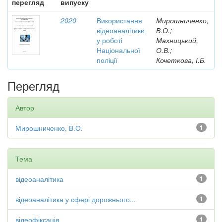
перегляд
випуску
2020
Використання
Мирошниченко,
відеоаналітики
В.О.;
у роботі
Махницький,
Національної
О.В.;
поліції
Кочеткова, І.Б.
Перегляд
Автор
Мирошниченко, В.О.
1
Тема
відеоаналітика
1
відеоаналітика у сфері дорожнього...
1
відеофіксація
1