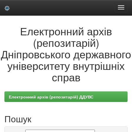
Skip
Електронний архів
navigation
(репозитарій)
Дніпровського державного
університету внутрішніх
справ
Електронний архів (репозитарій) ДДУВС
Пошук