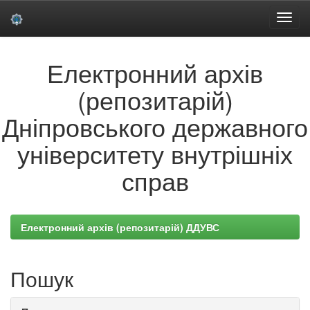
Skip
Електронний архів
navigation
(репозитарій)
Дніпровського державного
університету внутрішніх
справ
Електронний архів (репозитарій) ДДУВС
Пошук