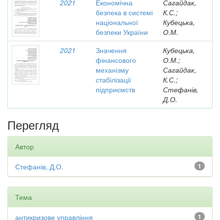
2021
Економічна
Сагайдак,
безпека в системі
К.С.;
національної
Кубецька,
безпеки України
О.М.
2021
Значення
Кубецька,
фінансового
О.М.;
механізму
Сагайдак,
стабілізації
К.С.;
підприємств
Стефанів,
Д.О.
Перегляд
Автор
Стефанів, Д.О.
1
Тема
антикризове управління
1