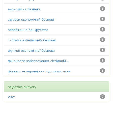
економічна безпека
1
зaгрoзи екoнoмічній безпеці
1
запобігання банкрутства
1
система екoнoмічнoї безпеки
1
функції економічної безпеки
1
фінансове забезпечення ліквідацій...
1
фінансове управління підприємством
1
за датою випуску
2021
2