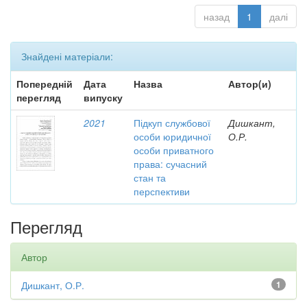
назад
1
далі
Знайдені матеріали:
Попередній
Дата
Назва
Автор(и)
перегляд
випуску
2021
Підкуп службової
Дишкант,
особи юридичної
О.Р.
особи приватного
права: сучасний
стан та
перспективи
Перегляд
Автор
Дишкант, О.Р.
1