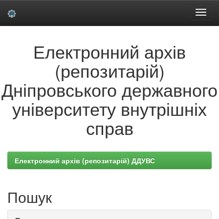
Skip
Електронний архів
navigation
(репозитарій)
Дніпровського державного
університету внутрішніх
справ
Електронний архів (репозитарій) ДДУВС
Пошук