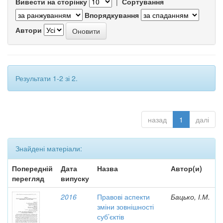
Вивести на сторінку
|
Сортування
Впорядкування
Автори
Результати 1-2 зі 2.
назад
1
далі
Знайдені матеріали:
Попередній
Дата
Назва
Автор(и)
перегляд
випуску
2016
Правові аспекти
Бацько, І.М.
зміни зовнішності
суб’єктів