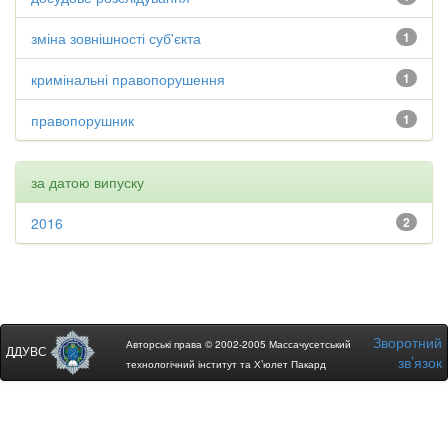
зміна зовнішності суб'єкта
1
кримінальні правопорушення
1
правопорушник
1
за датою випуску
2016
2
Зворотний
Авторські права © 2002-2005 Массачусетський
ДДУВС
зв’язок
технологічний інститут та Х’юлет Пакард