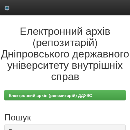
Skip
Електронний архів
navigation
(репозитарій)
Дніпровського державного
університету внутрішніх
справ
Електронний архів (репозитарій) ДДУВС
Пошук