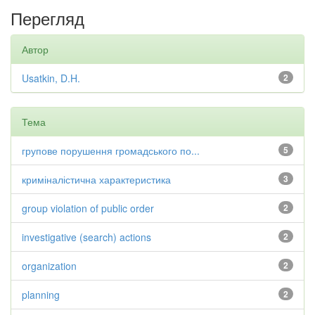
Перегляд
Автор
Usatkin, D.H.
2
Тема
групове порушення громадського по...
5
криміналістична характеристика
3
group violation of public order
2
investigative (search) actions
2
organization
2
planning
2