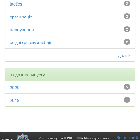
tactics
2
організація
2
планування
2
слідчі (розшукові) дії
2
далі >
за датою випуску
2020
5
2019
1
Зворотний
Авторські права © 2002-2005 Массачусетський
ДДУВС