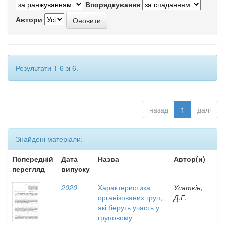
Впорядкування
Автори
Результати 1-6 зі 6.
назад
1
далі
Знайдені матеріали:
Попередній
Дата
Назва
Автор(и)
перегляд
випуску
2020
Характеристика
Усаткін,
організованих груп,
Д.Г.
які беруть участь у
груповому