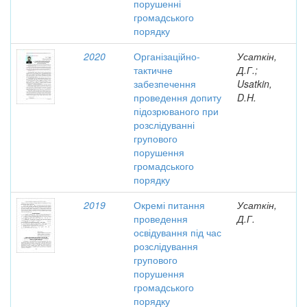
порушенні
громадського
порядку
2020
Організаційно-
Усаткін,
тактичне
Д.Г.;
забезпечення
Usatkin,
проведення допиту
D.H.
підозрюваного при
розслідуванні
групового
порушення
громадського
порядку
2019
Окремі питання
Усаткін,
проведення
Д.Г.
освідування під час
розслідування
групового
порушення
громадського
порядку