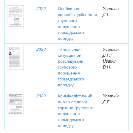
2020
Особливості
Усаткін,
способів здійснення
Д.Г.
групового
порушення
громадського
порядку
2020
Типові слідчі
Усаткін,
ситуації при
Д.Г.;
розслідуванні
Usatkin,
групового
D.H.
порушення
громадського
порядку
2020
Криміналістичний
Усаткін,
аналіз слідової
Д.Г.
картини групового
порушення
громадського
порядку