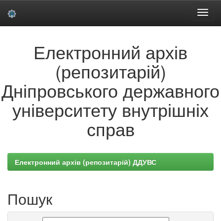
Skip
Електронний архів
navigation
(репозитарій)
Дніпровського державного
університету внутрішніх
справ
Електронний архів (репозитарій) ДДУВС
Пошук