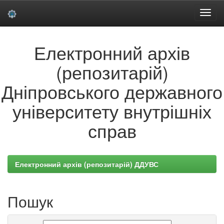
Skip
Електронний архів
navigation
(репозитарій)
Дніпровського державного
університету внутрішніх
справ
Електронний архів (репозитарій) ДДУВС
Пошук