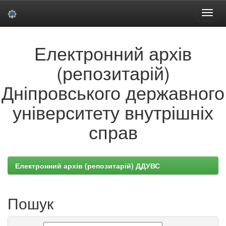
Skip
Електронний архів
navigation
(репозитарій)
Дніпровського державного
університету внутрішніх
справ
Електронний архів (репозитарій) ДДУВС
Пошук