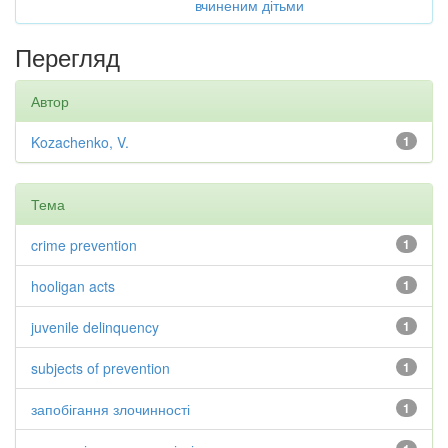
вчиненим дітьми
Перегляд
Автор
Kozachenko, V.
1
Тема
crime prevention
1
hooligan acts
1
juvenile delinquency
1
subjects of prevention
1
запобігання злочинності
1