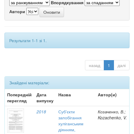
Впорядкування
Автори
Результати 1-1 зі 1.
назад
1
далі
Знайдені матеріали:
Попередній
Дата
Назва
Автор(и)
перегляд
випуску
2018
Суб'єкти
Козаченко, В.;
запобігання
Kozachenko, V.
хуліганським
діянням,