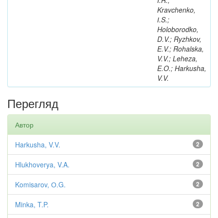
I.R.;
Kravchenko,
І.S.;
Holoborodko,
D.V.; Ryzhkov,
E.V.; Rohalska,
V.V.; Leheza,
E.O.; Harkusha,
V.V.
Перегляд
Автор
Harkusha, V.V.
2
Hlukhoverya, V.A.
2
Komisarov, О.G.
2
Minka, T.P.
2