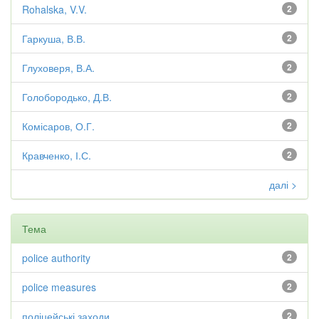
Rohalska, V.V.
2
Гаркуша, В.В.
2
Глуховеря, В.А.
2
Голобородько, Д.В.
2
Комісаров, О.Г.
2
Кравченко, І.С.
2
далі >
Тема
police authority
2
police measures
2
поліцейські заходи
2