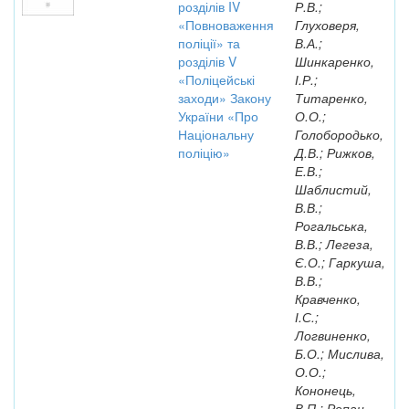
розділів IV
Р.В.;
«Повноваження
Глуховеря,
поліції» та
В.А.;
розділів V
Шинкаренко,
«Поліцейські
І.Р.;
заходи» Закону
Титаренко,
України «Про
О.О.;
Національну
Голобородько,
поліцію»
Д.В.; Рижков,
Е.В.;
Шаблистий,
В.В.;
Рогальська,
В.В.; Легеза,
Є.О.; Гаркуша,
В.В.;
Кравченко,
І.С.;
Логвиненко,
Б.О.; Мислива,
О.О.;
Кононець,
В.П.; Репан,