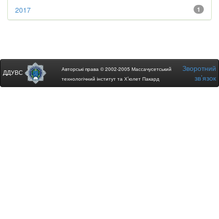
2017
1
Зворотний
Авторські права © 2002-2005 Массачусетський
ДДУВС
зв’язок
технологічний інститут та Х’юлет Пакард