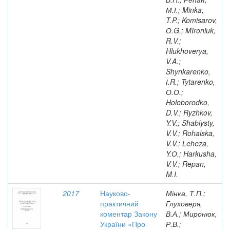
М.І.; Minka,
T.P.; Komisarov,
О.G.; MIroniuk,
R.V.;
Hlukhoverya,
V.A.;
Shynkarenko,
І.R.; Tytarenko,
О.О.;
Holoborodko,
D.V.; Ryzhkov,
Y.V.; Shablysty,
V.V.; Rohalska,
V.V.; Leheza,
Y.О.; Harkusha,
V.V.; Repan,
M.I.
2017
Науково-
Мінка, Т.П.;
практичний
Глуховеря,
коментар Закону
В.А.; Миронюк,
України «Про
Р.В.;