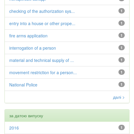
checking of the authorization sys...
1
entry into a house or other prope...
1
fire arms application
1
interrogation of a person
1
material and technical supply of ...
1
movement restriction for a person...
1
National Police
1
далі >
за датою випуску
2016
1