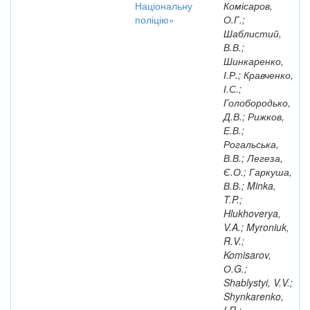
Національну
Комісаров,
поліцію»
О.Г.;
Шаблистий,
В.В.;
Шинкаренко,
І.Р.; Кравченко,
І.С.;
Голобородько,
Д.В.; Рижков,
Е.В.;
Рогальська,
В.В.; Легеза,
Є.О.; Гаркуша,
В.В.; Minka,
T.P.;
Hlukhoverya,
V.A.; Myroniuk,
R.V.;
Komisarov,
О.G.;
Shablystyi, V.V.;
Shynkarenko,