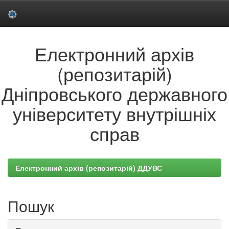
Skip
Електронний архів
navigation
(репозитарій)
Дніпровського державного
університету внутрішніх
справ
Електронний архів (репозитарій) ДДУВС
Пошук