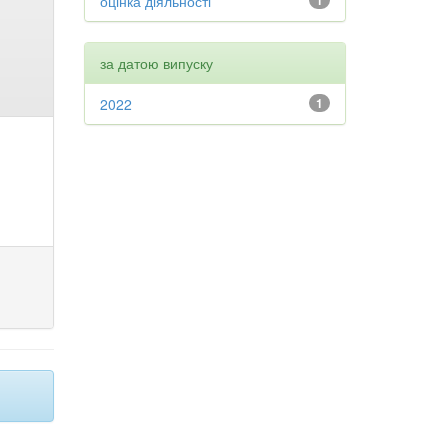
оцінка діяльності
1
за датою випуску
2022
1