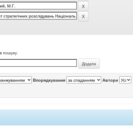
в пошуку.
Впорядкування
Автори