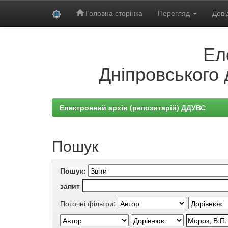
Головна сторінка
Перегляд
Дові
Skip
Ел
navigation
Дніпровського 
Електронний архів (репозитарій) ДДУВС
Пошук
Пошук:
запит
Поточні фільтри: