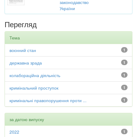
законодавство
України
Перегляд
Тема
воєнний стан
1
державна зрада
1
колабораційна діяльність
1
кримінальний проступок
1
кримінальні правопорушення проти ...
1
за датою випуску
2022
1