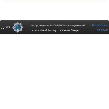
Зворотний
Авторські права © 2002-2005 Массачусетський
ДДУВС
зв’язок
технологічний інститут та Х’юлет Пакард