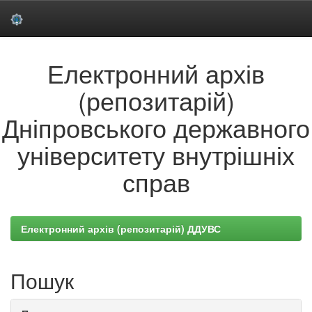
Skip
Електронний архів
navigation
(репозитарій)
Дніпровського державного
університету внутрішніх
справ
Електронний архів (репозитарій) ДДУВС
Пошук