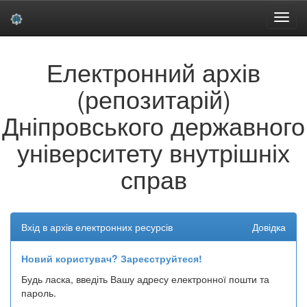
Skip
Електронний архів
navigation
(репозитарій)
Дніпровського державного
університету внутрішніх
справ
Вхід в архів електронних ресурсів
Довідка
Новий користувач? Зареєструйтеся!
Будь ласка, введіть Вашу адресу електронної пошти та
пароль.