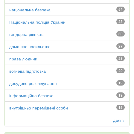
національна безпека
54
Національна поліція України
43
гендерна рівність
30
домашнє насильство
27
права людини
23
вогнева підготовка
20
досудове розслідування
19
інформаційна безпека
19
внутрішньо переміщені особи
15
далі >