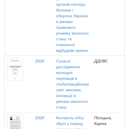
органів сектору
безпеки і
оборони України
в умовах
правового
режиму воєнного
стану та
повоєнної
відбудови країни
2026
Сучасні
ДДУВС
дослідження
молодих
науковців в
глобалізаційному
світі: виклики,
інновації в
умовах воєнного
стану
2026
Контроль обігу
Пісоцька,
зброї у період
Каріна