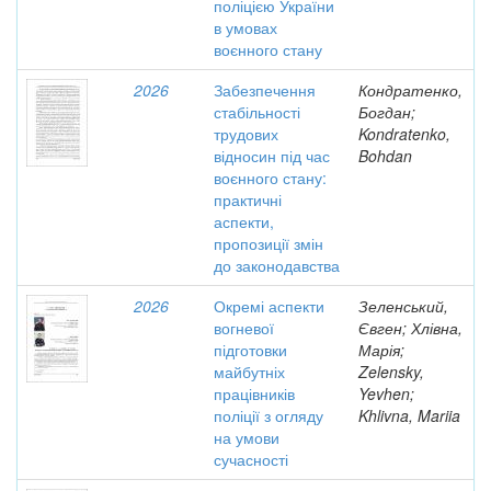
поліцією України
в умовах
воєнного стану
2026
Забезпечення
Кондратенко,
стабільності
Богдан;
трудових
Kondratenko,
відносин під час
Bohdan
воєнного стану:
практичні
аспекти,
пропозиції змін
до законодавства
2026
Окремі аспекти
Зеленський,
вогневої
Євген; Хлівна,
підготовки
Марія;
майбутніх
Zelensky,
працівників
Yevhen;
поліції з огляду
Khlivna, Mariia
на умови
сучасності