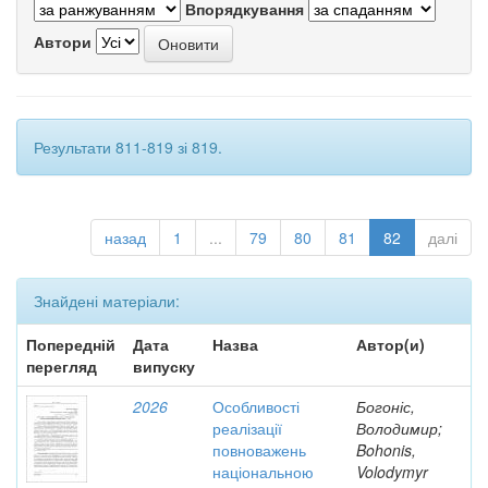
Впорядкування
Автори
Результати 811-819 зі 819.
назад
1
...
79
80
81
82
далі
Знайдені матеріали:
Попередній
Дата
Назва
Автор(и)
перегляд
випуску
2026
Особливості
Богоніс,
реалізації
Володимир;
повноважень
Bohonis,
національною
Volodymyr