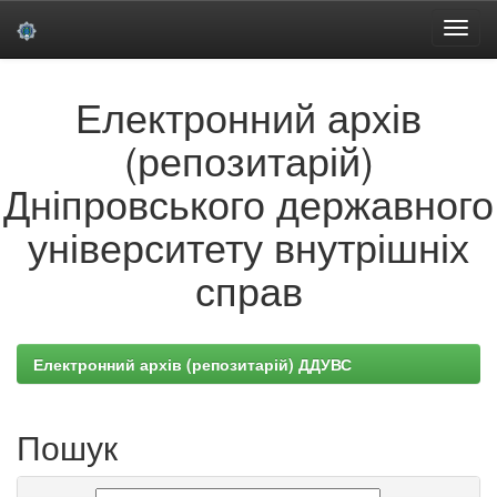
Skip
Електронний архів
navigation
(репозитарій)
Дніпровського державного
університету внутрішніх
справ
Електронний архів (репозитарій) ДДУВС
Пошук