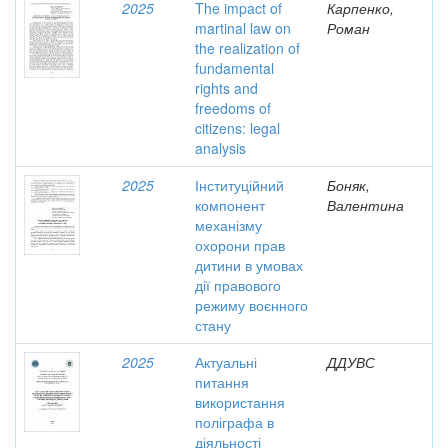
2025
The impact of
Карпенко,
martinal law on
Роман
the realization of
fundamental
rights and
freedoms of
citizens: legal
analysis
2025
Інституційний
Боняк,
компонент
Валентина
механізму
охорони прав
дитини в умовах
дії правового
режиму воєнного
стану
2025
Актуальні
ДДУВС
питання
використання
поліграфа в
діяльності