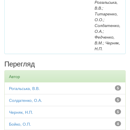
Рогальська,
В.В.;
Титаренко,
О.О.;
Солдатенко,
О.А.;
Федченко,
В.М.; Черняк,
Н.П.
Перегляд
Автор
Рогальська, В.В.
5
Солдатенко, О.А.
5
Черняк, Н.П.
5
Бойко, О.П.
4