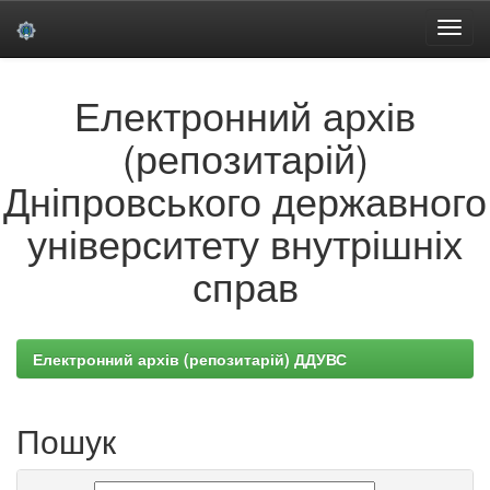
Skip
Електронний архів
navigation
(репозитарій)
Дніпровського державного
університету внутрішніх
справ
Електронний архів (репозитарій) ДДУВС
Пошук