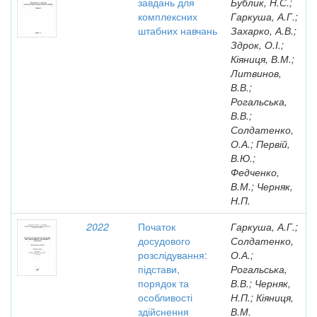
завдань для
Бублик, Н.С.;
комплексних
Гаркуша, А.Г.;
штабних навчань
Захарко, А.В.;
Здрок, О.І.;
Кіяниця, В.М.;
Литвинов,
В.В.;
Рогальська,
В.В.;
Солдатенко,
О.А.; Первій,
В.Ю.;
Федченко,
В.М.; Черняк,
Н.П.
2022
Початок
Гаркуша, А.Г.;
досудового
Солдатенко,
розслідування:
О.А.;
підстави,
Рогальська,
порядок та
В.В.; Черняк,
особливості
Н.П.; Кіяниця,
здійснення
В.М.