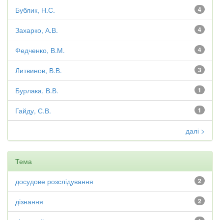
Бублик, Н.С.
4
Захарко, А.В.
4
Федченко, В.М.
4
Литвинов, В.В.
3
Бурлака, В.В.
1
Гайду, С.В.
1
далі >
Тема
досудове розслідування
2
дізнання
2