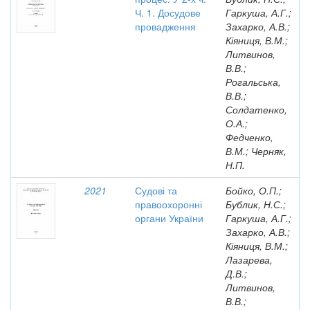
Ч. 1. Досудове
Гаркуша, А.Г.;
провадження
Захарко, А.В.;
Кіяниця, В.М.;
Литвинов,
В.В.;
Рогальська,
В.В.;
Солдатенко,
О.А.;
Федченко,
В.М.; Черняк,
Н.П.
2021
Судові та
Бойко, О.П.;
правоохоронні
Бублик, Н.С.;
органи України
Гаркуша, А.Г.;
Захарко, А.В.;
Кіяниця, В.М.;
Лазарева,
Д.В.;
Литвинов,
В.В.;