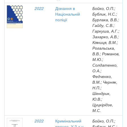
2022
Дізнання в
Бойко, О.П.;
Національній
Бублик, Н.С.;
поліції
Бурлака, В.В.;
Гайду, С.В.;
Гаркуша, А.Г.;
Захарко, А.В.;
Кіяниця, В.М.;
Рогальська,
В.В.; Романов,
М.Ю.;
Солдатенко,
О.А.;
Федченко,
В.М.; Черняк,
Н.П.;
Шендрик,
Ю.В.;
Цуцкірідзе,
М.С.
2022
Кримінальний
Бойко, О.П.;
процес. У 2-х ч.
Бублик, Н.С.;