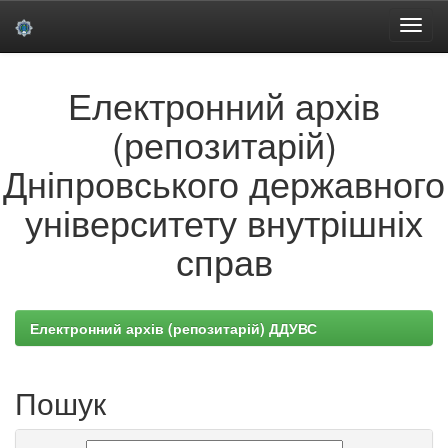
Skip
Електронний архів
navigation
(репозитарій)
Дніпровського державного
університету внутрішніх
справ
Електронний архів (репозитарій) ДДУВС
Пошук