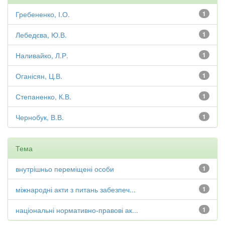
Гребененко, І.О.
1
Лебедєва, Ю.В.
1
Наливайко, Л.Р.
1
Оганісян, Ц.В.
1
Степаненко, К.В.
1
Чернобук, В.В.
1
Тема
внутрішньо переміщені особи
1
міжнародні акти з питань забезпеч...
1
національні нормативно-правові ак...
1