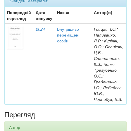
Знайдені матеріали:
Попередній
Дата
Назва
Автор(и)
перегляд
випуску
2024
Внутрішньо
Грицай, І.О.;
переміщені
Наливайко,
особи
Л.Р.; Кулініч,
О.О.; Оганісян,
Ц.В.;
Степаненко,
К.В.; Чепік-
Трегубенко,
О.С.;
Гребененко,
І.О.; Лебедєва,
Ю.В.;
Чернобук, В.В.
Перегляд
Автор