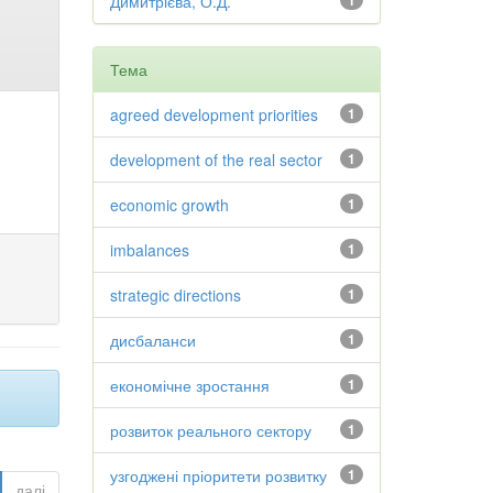
Димитрієва, О.Д.
1
Тема
agreed development priorities
1
development of the real sector
1
economic growth
1
imbalances
1
strategic directions
1
дисбаланси
1
економічне зростання
1
розвиток реального сектору
1
узгоджені пріоритети розвитку
1
далі