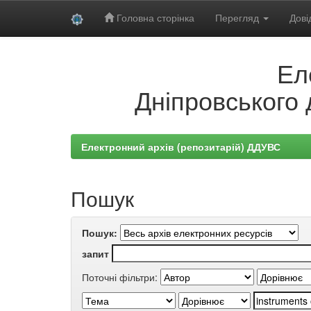
Головна сторінка
Перегляд
Дові
Skip
Ел
navigation
Дніпровського 
Електронний архів (репозитарій) ДДУВС
Пошук
Пошук:
запит
Поточні фільтри: