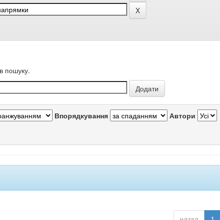
в пошуку.
Впорядкування
Автори
назад
1