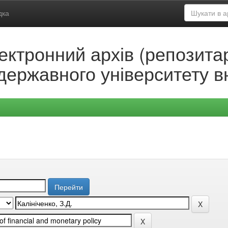
дка
ектронний архів (репозитар
державного університету в