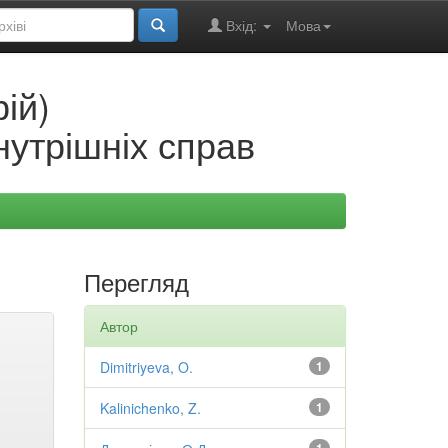
Вхід:
Мова
ій)
нутрішніх справ
Перегляд
Автор
Dimitriyeva, O.
1
Kalinichenko, Z.
1