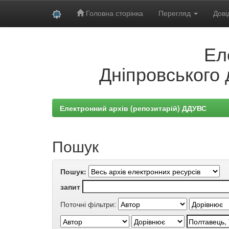
Головна сторінка
Перегляд
Дові
Skip
Ел
navigation
Дніпровського 
Електронний архів (репозитарій) ДДУВС
Пошук
Пошук:
запит
Поточні фільтри: