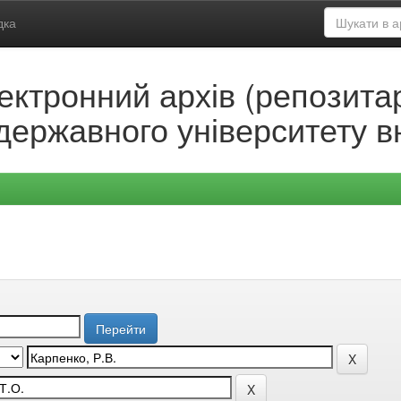
дка
ектронний архів (репозитар
державного університету в