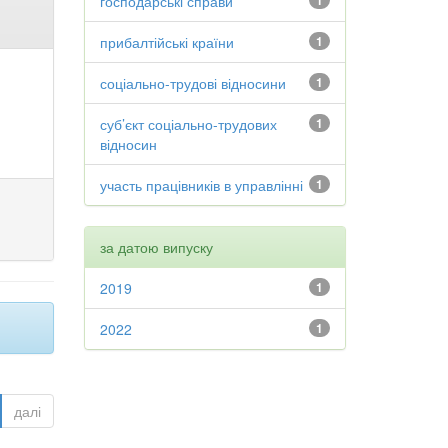
господарські справи
1
прибалтійські країни
1
соціально-трудові відносини
1
суб’єкт соціально-трудових
1
відносин
участь працівників в управлінні
1
за датою випуску
2019
1
2022
1
далі