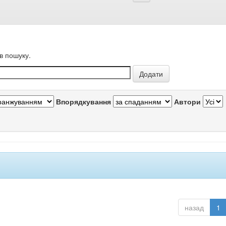
в пошуку.
Впорядкування
Автори
назад
1