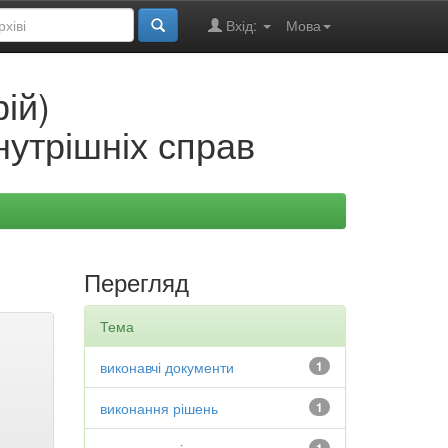
Вхід:
Мова
ій)
нутрішніх справ
Перегляд
Тема
виконавчі документи
1
виконання рішень
1