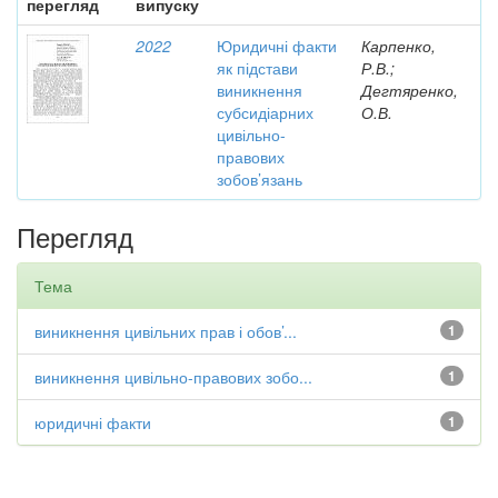
перегляд
випуску
2022
Юридичні факти
Карпенко,
як підстави
Р.В.;
виникнення
Дегтяренко,
субсидіарних
О.В.
цивільно-
правових
зобов’язань
Перегляд
Тема
виникнення цивільних прав і обов’...
1
виникнення цивільно-правових зобо...
1
юридичні факти
1