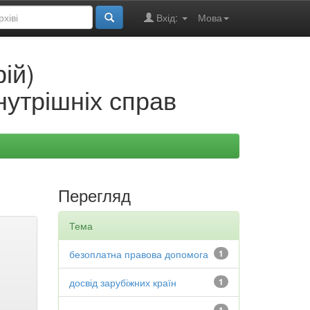
Вхід:
Мова
ій)
нутрішніх справ
Перегляд
Тема
безоплатна правова допомога
1
досвід зарубіжних країн
1