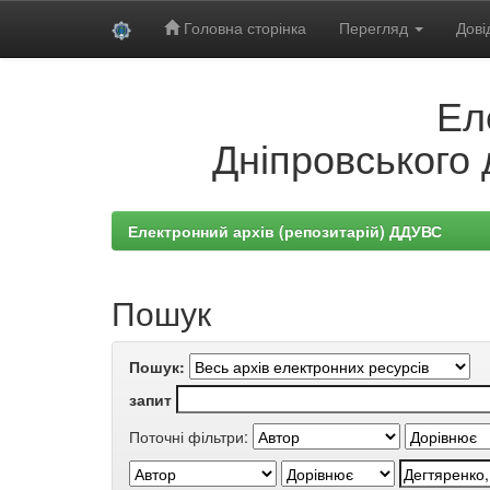
Головна сторінка
Перегляд
Дові
Skip
Ел
navigation
Дніпровського 
Електронний архів (репозитарій) ДДУВС
Пошук
Пошук:
запит
Поточні фільтри: