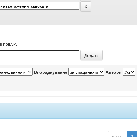
в пошуку.
Впорядкування
Автори
назад
1