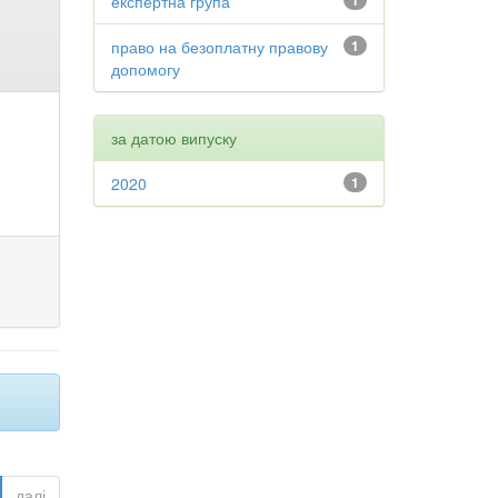
експертна група
1
право на безоплатну правову
1
допомогу
за датою випуску
2020
1
далі