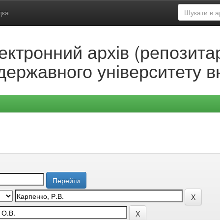
дка
ектронний архів (репозитар
державного університету в