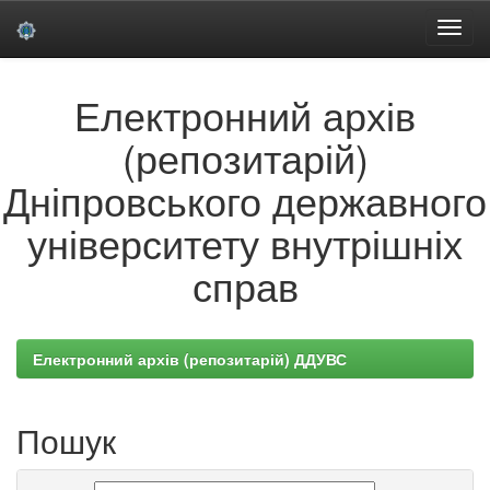
Skip
Електронний архів
navigation
(репозитарій)
Дніпровського державного
університету внутрішніх
справ
Електронний архів (репозитарій) ДДУВС
Пошук