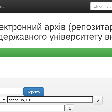
дка
ектронний архів (репозитар
державного університету в