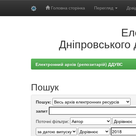
Головна сторінка
Перегляд
Дові
Skip
Ел
navigation
Дніпровського 
Електронний архів (репозитарій) ДДУВС
Пошук
Пошук:
запит
Поточні фільтри: