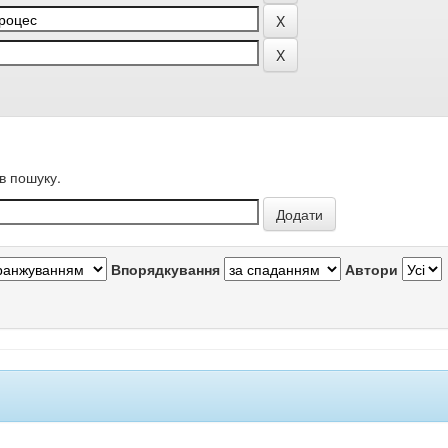
в пошуку.
Впорядкування
Автори