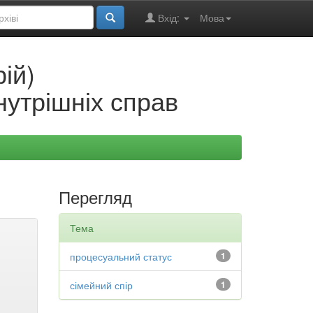
Вхід:
Мова
ій)
нутрішніх справ
Перегляд
Тема
процесуальний статус
1
сімейний спір
1