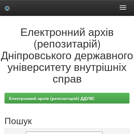
Skip
Електронний архів
navigation
(репозитарій)
Дніпровського державного
університету внутрішніх
справ
Електронний архів (репозитарій) ДДУВС
Пошук