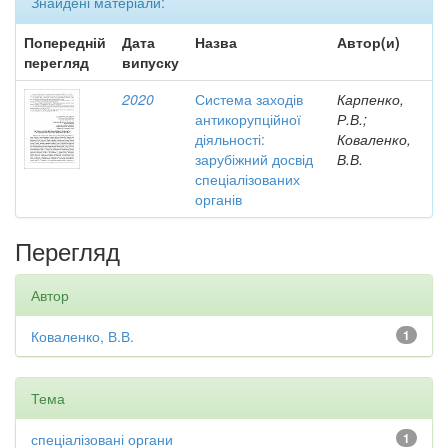
Знайдені матеріали:
Попередній
Дата
Назва
Автор(и)
перегляд
випуску
2020
Система заходів
Карпенко,
антикорупційної
Р.В.;
діяльності:
Коваленко,
зарубіжний досвід
В.В.
спеціалізованих
органів
Перегляд
Автор
Коваленко, В.В.
1
Тема
спеціалізовані органи
1