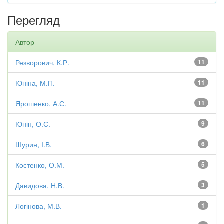
Перегляд
Автор
Резворович, К.Р.
11
Юніна, М.П.
11
Ярошенко, А.С.
11
Юнін, О.С.
9
Шурин, І.В.
6
Костенко, О.М.
5
Давидова, Н.В.
3
Логінова, М.В.
1