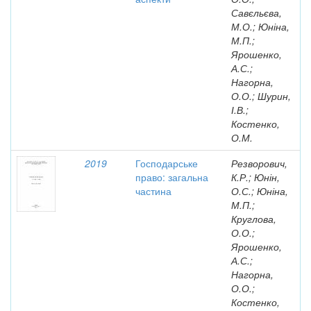
Савєльєва,
М.О.; Юніна,
М.П.;
Ярошенко,
А.С.;
Нагорна,
О.О.; Шурин,
І.В.;
Костенко,
О.М.
2019
Господарське
Резворович,
право: загальна
К.Р.; Юнін,
частина
О.С.; Юніна,
М.П.;
Круглова,
О.О.;
Ярошенко,
А.С.;
Нагорна,
О.О.;
Костенко,