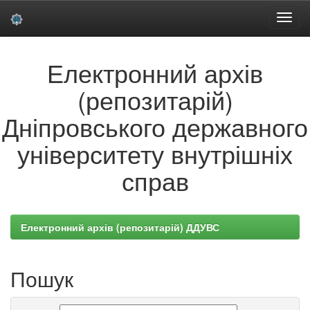
Skip
Електронний архів
navigation
(репозитарій)
Дніпровського державного
університету внутрішніх
справ
Електронний архів (репозитарій) ДДУВС
Пошук