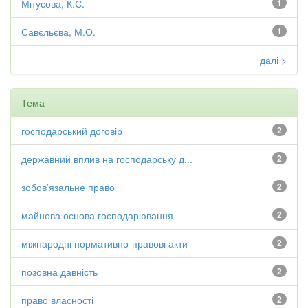
Мітусова, К.С.
1
Савєльєва, М.О.
1
далі >
Тема
господарський договір
2
державний вплив на господарську д...
2
зобов’язальне право
2
майнова основа господарювання
2
міжнародні нормативно-правові акти
2
позовна давність
2
право власності
2