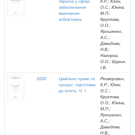
України у сфері
К.Р.; Юнін,
забезпечення
О.С.; Юніна,
виконання
М.П.;
зобов’язань
Круглова,
О.О.;
Ярошенко,
А.С.;
Давидова,
Н.В.;
Нагорна,
О.О.; Шурин,
І.В.
2020
Цивільне право та
Резворович,
процес: підготовка
К.Р.; Юнін,
до іспиту. Ч. 1
О.С.;
Круглова,
О.О.; Юніна,
М.П.;
Ярошенко,
А.С.;
Давидова,
Н.В.;