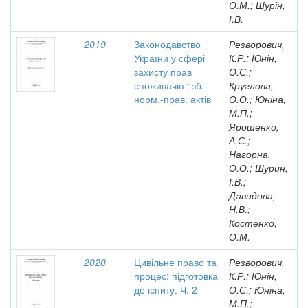
О.М.; Шурін,
І.В.
2019
Законодавство
Резворович,
України у сфері
К.Р.; Юнін,
захисту прав
О.С.;
споживачів : зб.
Круглова,
норм.-прав. актів
О.О.; Юніна,
М.П.;
Ярошенко,
А.С.;
Нагорна,
О.О.; Шурин,
І.В.;
Давидова,
Н.В.;
Костенко,
О.М.
2020
Цивільне право та
Резворович,
процес: підготовка
К.Р.; Юнін,
до іспиту. Ч. 2
О.С.; Юніна,
М.П.;