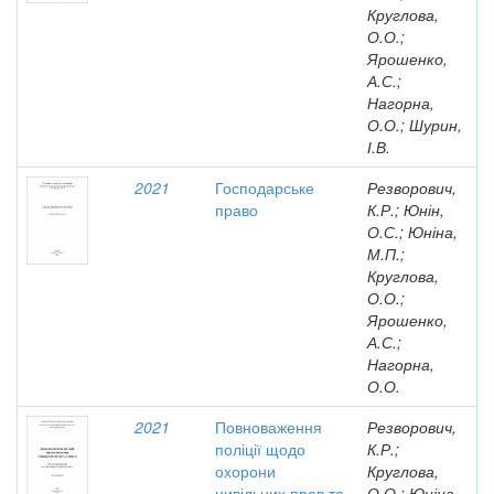
Круглова,
О.О.;
Ярошенко,
А.С.;
Нагорна,
О.О.; Шурин,
І.В.
2021
Господарське
Резворович,
право
К.Р.; Юнін,
О.С.; Юніна,
М.П.;
Круглова,
О.О.;
Ярошенко,
А.С.;
Нагорна,
О.О.
2021
Повноваження
Резворович,
поліції щодо
К.Р.;
охорони
Круглова,
цивільних прав та
О.О.; Юніна,