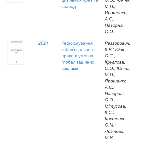
свобод
М.П.;
Ярошенко,
А.С.;
Нагорна,
О.О.
2021
Реформування
Резворович,
зобов’язального
К.Р.; Юнін,
права в умовах
О.С.;
глобалізаційних
Круглова,
викликів
О.О.; Юніна,
М.П.;
Ярошенко,
А.С.;
Нагорна,
О.О.;
Мітусова,
К.С.;
Костенко,
О.М.;
Логінова,
М.В.