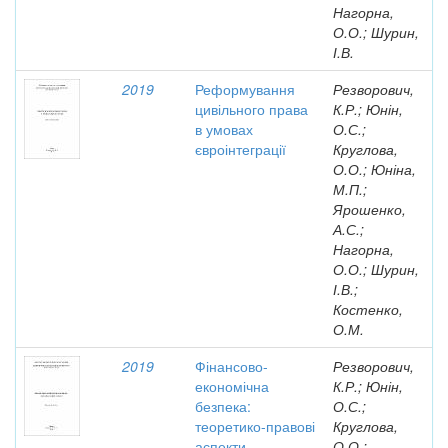
Нагорна,
О.О.; Шурин,
І.В.
2019
Реформування
Резворович,
цивільного права
К.Р.; Юнін,
в умовах
О.С.;
євроінтеграції
Круглова,
О.О.; Юніна,
М.П.;
Ярошенко,
А.С.;
Нагорна,
О.О.; Шурин,
І.В.;
Костенко,
О.М.
2019
Фінансово-
Резворович,
економічна
К.Р.; Юнін,
безпека:
О.С.;
теоретико-правові
Круглова,
аспекти
О.О.;