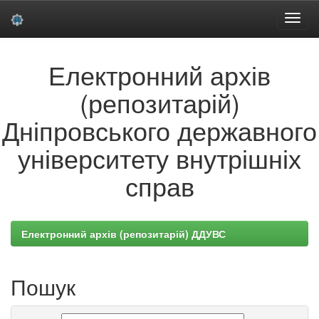
Skip
Електронний архів
navigation
(репозитарій)
Дніпровського державного
університету внутрішніх
справ
Електронний архів (репозитарій) ДДУВС
Пошук