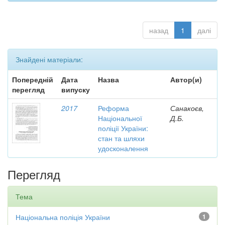
назад
1
далі
Знайдені матеріали:
Попередній
Дата
Назва
Автор(и)
перегляд
випуску
2017
Реформа
Санакоєв,
Національної
Д.Б.
поліції України:
стан та шляхи
удосконалення
Перегляд
Тема
Національна поліція України
1