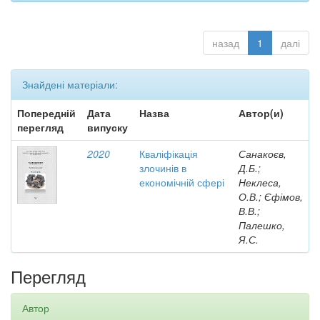
назад
1
далі
Знайдені матеріали:
Попередній
Дата
Назва
Автор(и)
перегляд
випуску
2020
Кваліфікація
Санакоєв,
злочинів в
Д.Б.;
економічній сфері
Неклеса,
О.В.; Єфімов,
В.В.;
Палешко,
Я.С.
Перегляд
Автор