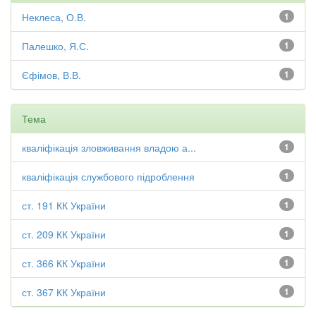
Неклеса, О.В.
1
Палешко, Я.С.
1
Єфімов, В.В.
1
Тема
кваліфікація зловживання владою а...
1
кваліфікація службового підроблення
1
ст. 191 КК України
1
ст. 209 КК України
1
ст. 366 КК України
1
ст. 367 КК України
1