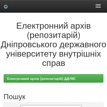
Skip
Електронний архів
navigation
(репозитарій)
Дніпровського державного
університету внутрішніх
справ
Електронний архів (репозитарій) ДДУВС
Пошук