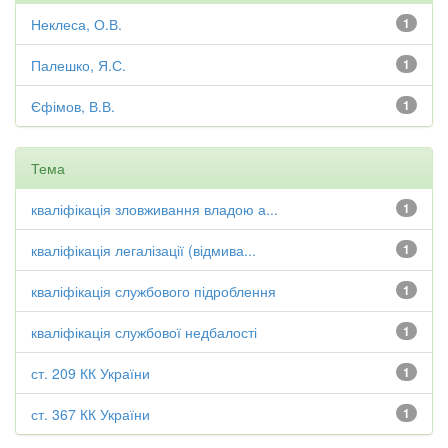
Неклеса, О.В.
1
Палешко, Я.С.
1
Єфімов, В.В.
1
Тема
кваліфікація зловживання владою а...
1
кваліфікація легалізації (відмива...
1
кваліфікація службового підроблення
1
кваліфікація службової недбалості
1
ст. 209 КК України
1
ст. 367 КК України
1