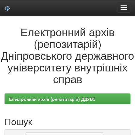
Skip
Електронний архів
navigation
(репозитарій)
Дніпровського державного
університету внутрішніх
справ
Електронний архів (репозитарій) ДДУВС
Пошук