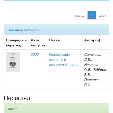
назад
1
далі
Знайдені матеріали:
Попередній
Дата
Назва
Автор(и)
перегляд
випуску
2020
Кваліфікація
Санакоєв,
злочинів в
Д.Б.;
економічній сфері
Неклеса,
О.В.; Єфімов,
В.В.;
Палешко,
Я.С.
Перегляд
Автор