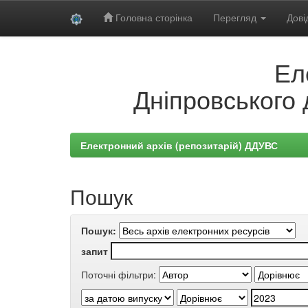
Головна сторінка
Перегляд
Дові
Skip
Ел
navigation
Дніпровського 
Електронний архів (репозитарій) ДДУВС
Пошук
Пошук:
запит
Поточні фільтри: