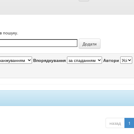
в пошуку.
Впорядкування
Автори
назад
1