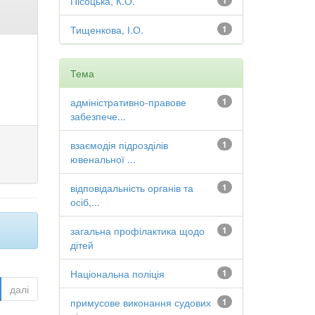
Пісоцька, К.О.
1
Тищенкова, І.О.
1
Тема
адміністративно-правове
1
забезпече...
взаємодія підрозділів
1
ювенальної ...
відповідальність органів та
1
осіб,...
загальна профілактика щодо
1
дітей
Національна поліція
1
далі
примусове виконання судових
1