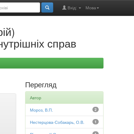
Вхід:
Мова
ій)
нутрішніх справ
Перегляд
Автор
Мороз, В.П.
2
Нестерцова-Собакарь, О.В.
1