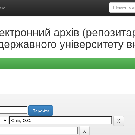
дка
ектронний архів (репозитар
державного університету в