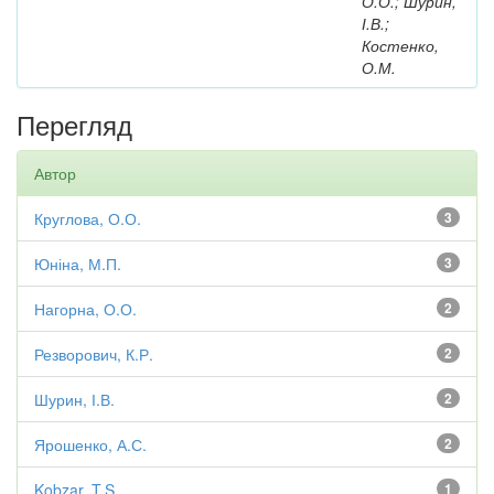
О.О.; Шурин,
І.В.;
Костенко,
О.М.
Перегляд
Автор
Круглова, О.О.
3
Юніна, М.П.
3
Нагорна, О.О.
2
Резворович, К.Р.
2
Шурин, І.В.
2
Ярошенко, А.С.
2
Kobzar, T.S.
1