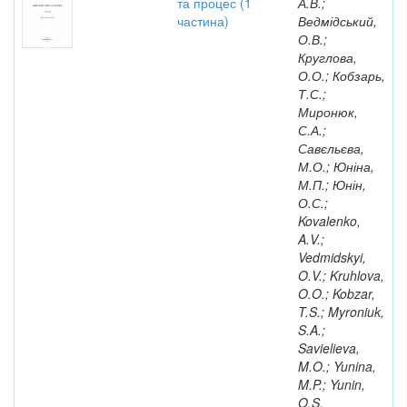
та процес (1
А.В.;
частина)
Ведмідський,
О.В.;
Круглова,
О.О.; Кобзарь,
Т.С.;
Миронюк,
С.А.;
Савєльєва,
М.О.; Юніна,
М.П.; Юнін,
О.С.;
Kovalenko,
A.V.;
Vedmidskyi,
O.V.; Kruhlova,
O.O.; Kobzar,
T.S.; Myroniuk,
S.A.;
Savielieva,
M.O.; Yunina,
M.P.; Yunin,
O.S.