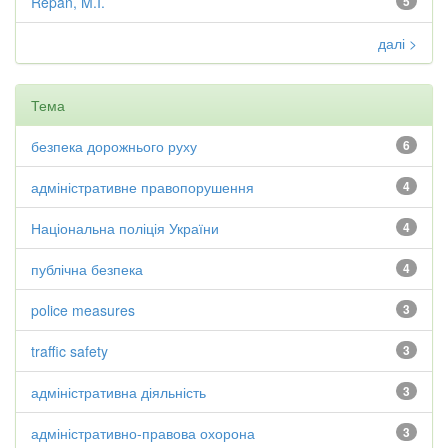
Repan, M.I.
5
далі >
Тема
безпека дорожнього руху
6
адміністративне правопорушення
4
Національна поліція України
4
публічна безпека
4
police measures
3
traffic safety
3
адміністративна діяльність
3
адміністративно-правова охорона
3