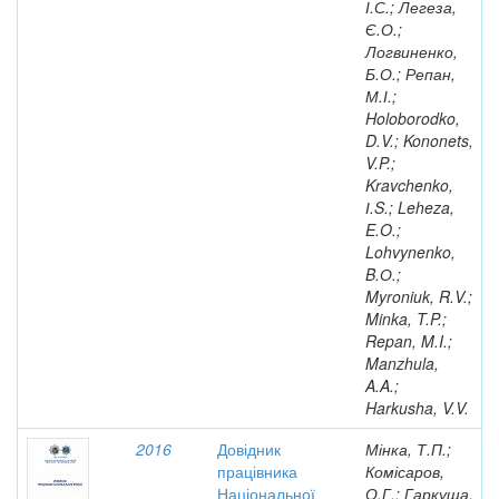
І.С.; Легеза,
Є.О.;
Логвиненко,
Б.О.; Репан,
М.І.;
Holoborodko,
D.V.; Kononets,
V.P.;
Kravchenko,
І.S.; Leheza,
E.O.;
Lohvynenko,
B.О.;
Myroniuk, R.V.;
Minka, T.P.;
Repan, M.I.;
Manzhula,
A.A.;
Harkusha, V.V.
2016
Довідник
Мінка, Т.П.;
працівника
Комісаров,
Національної
О.Г.; Гаркуша,