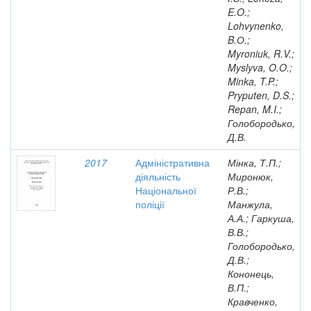
E.O.;
Lohvynenko,
B.О.;
Myroniuk, R.V.;
Myslyva, O.O.;
Minka, T.P.;
Pryputen, D.S.;
Repan, M.I.;
Голобородько,
Д.В.
2017
Адміністративна
Мінка, Т.П.;
діяльність
Миронюк,
Національної
Р.В.;
поліції
Манжула,
А.А.; Гаркуша,
В.В.;
Голобородько,
Д.В.;
Кононець,
В.П.;
Кравченко,