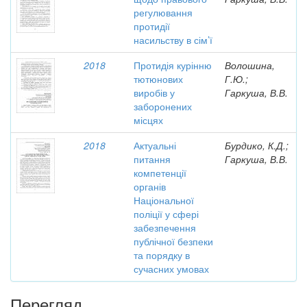
регулювання
протидії
насильству в сім’ї
2018
Протидія курінню
Волошина,
тютюнових
Г.Ю.;
виробів у
Гаркуша, В.В.
заборонених
місцях
2018
Актуальні
Бурдико, К.Д.;
питання
Гаркуша, В.В.
компетенції
органів
Національної
поліції у сфері
забезпечення
публічної безпеки
та порядку в
сучасних умовах
Перегляд