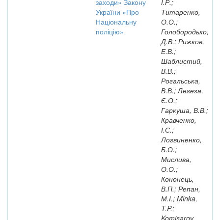
заходи» Закону
І.Р.;
України «Про
Титаренко,
Національну
О.О.;
поліцію»
Голобородько,
Д.В.; Рижков,
Е.В.;
Шаблистий,
В.В.;
Рогальська,
В.В.; Легеза,
Є.О.;
Гаркуша, В.В.;
Кравченко,
І.С.;
Логвиненко,
Б.О.;
Мислива,
О.О.;
Кононець,
В.П.; Репан,
М.І.; Minka,
T.P.;
Komisarov,