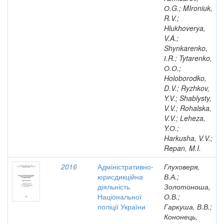
О.G.; MIroniuk,
R.V.;
Hlukhoverya,
V.A.;
Shynkarenko,
І.R.; Tytarenko,
О.О.;
Holoborodko,
D.V.; Ryzhkov,
Y.V.; Shablysty,
V.V.; Rohalska,
V.V.; Leheza,
Y.О.;
Harkusha, V.V.;
Repan, M.I.
2016
Адміністративно-
Глуховеря,
юрисдикційна
В.А.;
діяльність
Золотоноша,
Національної
О.В.;
поліції України
Гаркуша, В.В.;
Кононець,