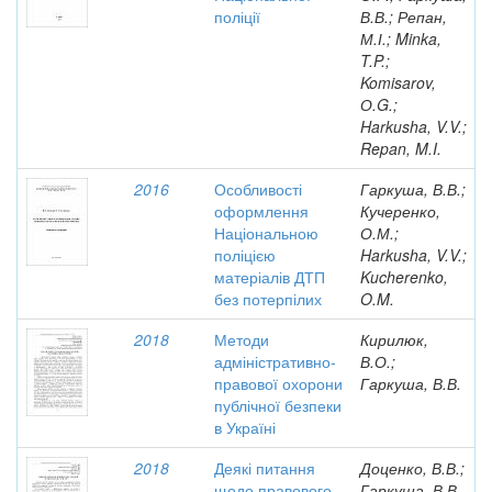
поліції
В.В.; Репан,
М.І.; Minka,
T.P.;
Komisarov,
О.G.;
Harkusha, V.V.;
Repan, M.I.
2016
Особливості
Гаркуша, В.В.;
оформлення
Кучеренко,
Національною
О.М.;
поліцією
Harkusha, V.V.;
матеріалів ДТП
Kucherenko,
без потерпілих
O.M.
2018
Методи
Кирилюк,
адміністративно-
В.О.;
правової охорони
Гаркуша, В.В.
публічної безпеки
в Україні
2018
Деякі питання
Доценко, В.В.;
щодо правового
Гаркуша, В.В.