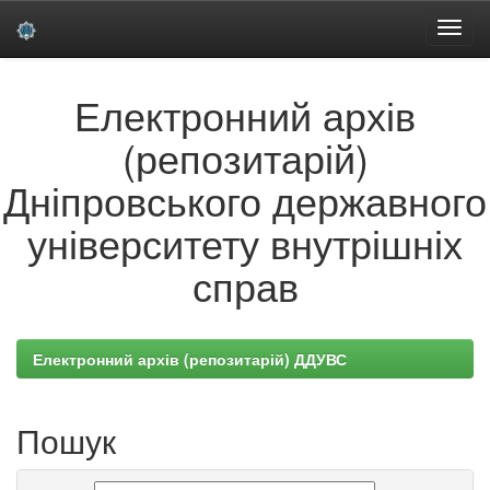
Skip
Електронний архів
navigation
(репозитарій)
Дніпровського державного
університету внутрішніх
справ
Електронний архів (репозитарій) ДДУВС
Пошук