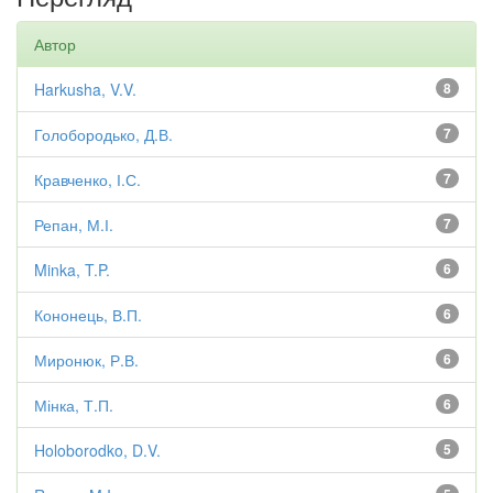
Автор
Harkusha, V.V.
8
Голобородько, Д.В.
7
Кравченко, І.С.
7
Репан, М.І.
7
Minka, T.P.
6
Кононець, В.П.
6
Миронюк, Р.В.
6
Мінка, Т.П.
6
Holoborodko, D.V.
5