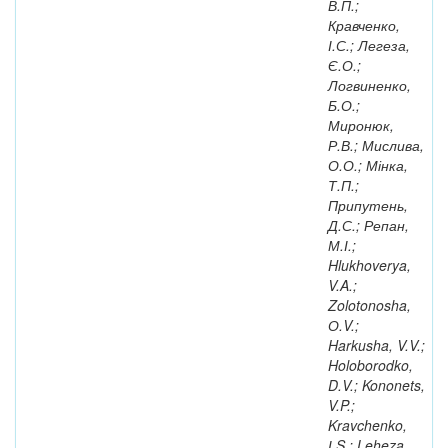
В.П.;
Кравченко,
І.С.; Легеза,
Є.О.;
Логвиненко,
Б.О.;
Миронюк,
Р.В.; Мислива,
О.О.; Мінка,
Т.П.;
Припутень,
Д.С.; Репан,
М.І.;
Hlukhoverya,
V.A.;
Zolotonosha,
О.V.;
Harkusha, V.V.;
Holoborodko,
D.V.; Kononets,
V.P.;
Kravchenko,
І.S.; Leheza,