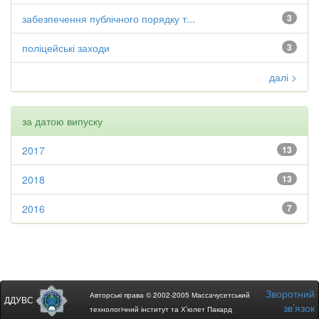
забезпечення публічного порядку т...
3
поліцейські заходи
3
далі >
за датою випуску
2017
13
2018
13
2016
7
Зворотний
Авторські права © 2002-2005 Массачусетський
ДДУВС
зв’язок
технологічний інститут та Х’юлет Пакард