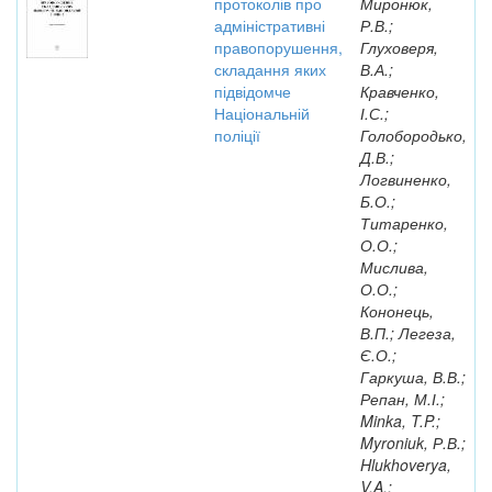
протоколів про
Миронюк,
адміністративні
Р.В.;
правопорушення,
Глуховеря,
складання яких
В.А.;
підвідомче
Кравченко,
Національній
І.С.;
поліції
Голобородько,
Д.В.;
Логвиненко,
Б.О.;
Титаренко,
О.О.;
Мислива,
О.О.;
Кононець,
В.П.; Легеза,
Є.О.;
Гаркуша, В.В.;
Репан, М.І.;
Minka, T.P.;
Myroniuk, Р.В.;
Hlukhoverya,
V.A.;