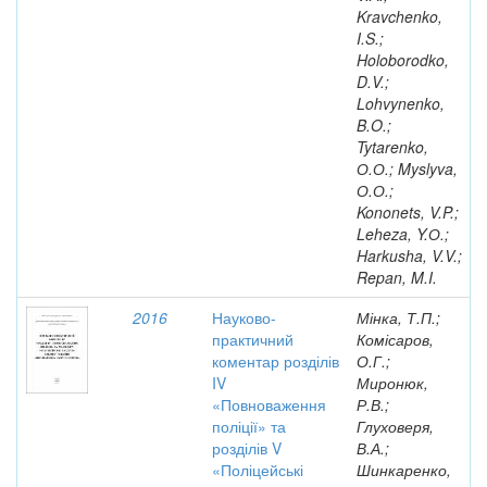
Kravchenko,
I.S.;
Holoborodko,
D.V.;
Lohvynenko,
B.O.;
Tytarenko,
О.О.; Myslyva,
О.О.;
Kononets, V.P.;
Leheza, Y.О.;
Harkusha, V.V.;
Repan, M.I.
2016
Науково-
Мінка, Т.П.;
практичний
Комісаров,
коментар розділів
О.Г.;
IV
Миронюк,
«Повноваження
Р.В.;
поліції» та
Глуховеря,
розділів V
В.А.;
«Поліцейські
Шинкаренко,