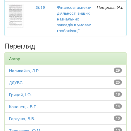
2018
Фінансові аспекти
Петрова, Я.І,
діяльності вищих
навчальних
закладів в умовах
глобалізації
Перегляд
Автор
Наливайко, Л.Р.
29
ДДУВС
25
Грицай, І.О.
18
Кононець, В.П.
14
Гаркуша, В.В.
13
Тарасенко, Ю.М.
13