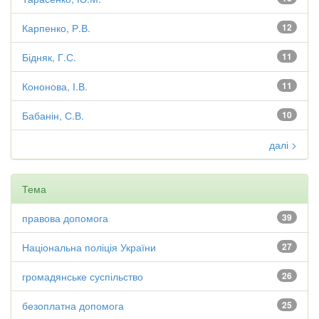
Карпенко, Р.В.
12
Бідняк, Г.С.
11
Кононова, І.В.
11
Бабанін, С.В.
10
далі >
Тема
правова допомога
39
Національна поліція України
27
громадянське суспільство
26
безоплатна допомога
25