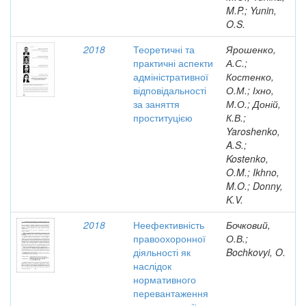
M.P.; Yunin,
O.S.
2018
Теоретичні та
Ярошенко,
практичні аспекти
А.С.;
адміністративної
Костенко,
відповідальності
О.М.; Іхно,
за заняття
М.О.; Доній,
проституцією
К.В.;
Yaroshenko,
A.S.;
Kostenko,
O.M.; Ikhno,
M.O.; Donny,
K.V.
2018
Неефективність
Бочковий,
правоохоронної
О.В.;
діяльності як
Bochkovyi, O.
наслідок
нормативного
перевантаження