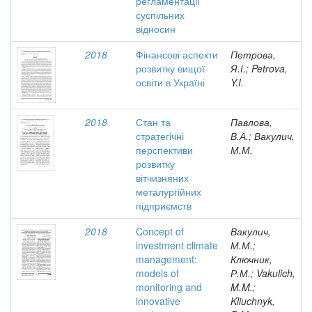
регламентації
суспільних
відносин
2018
Фінансові аспекти
Петрова,
розвитку вищої
Я.І.; Petrova,
освіти в Україні
Y.I.
2018
Стан та
Павлова,
стратегічні
В.А.; Вакулич,
перспективи
М.М.
розвитку
вітчизняних
металургійних
підприємств
2018
Concept of
Вакулич,
investment climate
М.М.;
management:
Ключник,
models of
Р.М.; Vakulich,
monitoring and
M.M.;
innovative
Kliuchnyk,