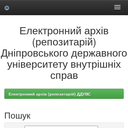
Skip
Електронний архів
navigation
(репозитарій)
Дніпровського державного
університету внутрішніх
справ
Електронний архів (репозитарій) ДДУВС
Пошук