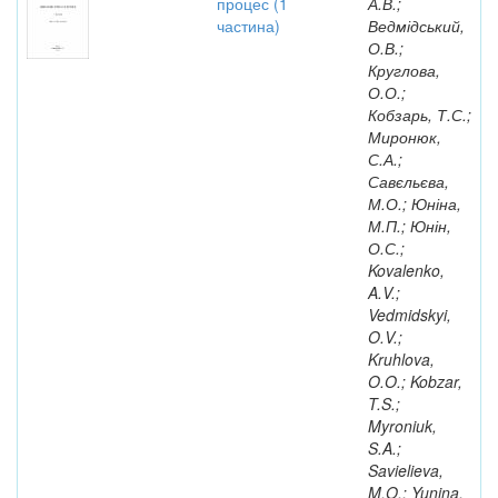
процес (1
А.В.;
частина)
Ведмідський,
О.В.;
Круглова,
О.О.;
Кобзарь, Т.С.;
Миронюк,
С.А.;
Савєльєва,
М.О.; Юніна,
М.П.; Юнін,
О.С.;
Kovalenko,
A.V.;
Vedmidskyi,
O.V.;
Kruhlova,
O.O.; Kobzar,
T.S.;
Myroniuk,
S.A.;
Savielieva,
M.O.; Yunina,