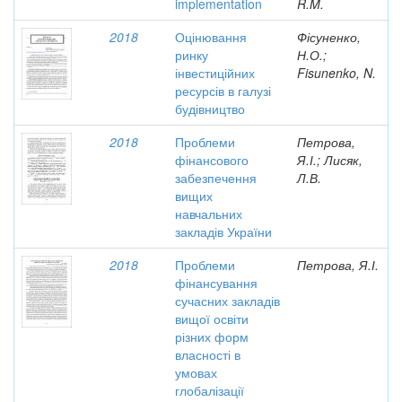
implementation
R.M.
2018
Оцінювання
Фісуненко,
ринку
Н.О.;
інвестиційних
Fisunenko, N.
ресурсів в галузі
будівництво
2018
Проблеми
Петрова,
фінансового
Я.І.; Лисяк,
забезпечення
Л.В.
вищих
навчальних
закладів України
2018
Проблеми
Петрова, Я.І.
фінансування
сучасних закладів
вищої освіти
різних форм
власності в
умовах
глобалізації