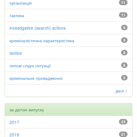
організація
11
тактика
11
investigative (search) actions
9
криміналістична характеристика
9
tactics
8
типові слідчі ситуації
6
кримінальне провадження
5
далі >
за датою випуску
2017
23
2019
21