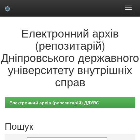
Skip
Електронний архів
navigation
(репозитарій)
Дніпровського державного
університету внутрішніх
справ
Електронний архів (репозитарій) ДДУВС
Пошук