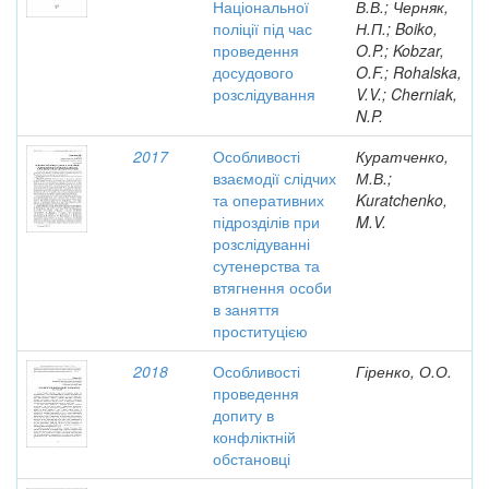
Національної
В.В.; Черняк,
поліції під час
Н.П.; Boiko,
проведення
O.P.; Kobzar,
досудового
O.F.; Rohalska,
розслідування
V.V.; Cherniak,
N.P.
2017
Особливості
Куратченко,
взаємодії слідчих
М.В.;
та оперативних
Kuratchenko,
підрозділів при
M.V.
розслідуванні
сутенерства та
втягнення особи
в заняття
проституцією
2018
Особливості
Гіренко, О.О.
проведення
допиту в
конфліктній
обстановці