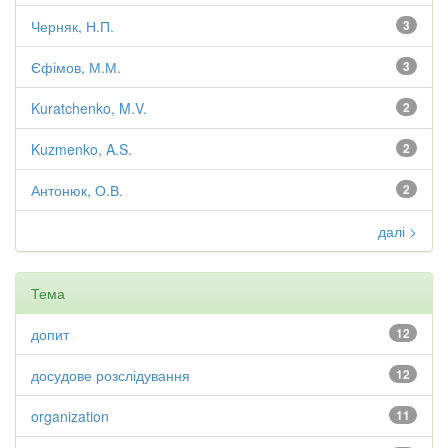
Черняк, Н.П.
3
Єфімов, М.М.
3
Kuratchenko, M.V.
2
Kuzmenko, A.S.
2
Антонюк, О.В.
2
далі >
Тема
допит
12
досудове розслідування
12
organization
11