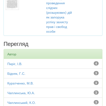
проведення
слідчих
(розшукових) дій
як запорука
успіху захисту
прав і свобод
особи
Перегляд
Автор
Пиріг, І.В.
4
Бідняк, Г.С.
3
Куратченко, М.В.
3
Чаплинська, Ю.А.
3
Чаплинський, К.О.
3