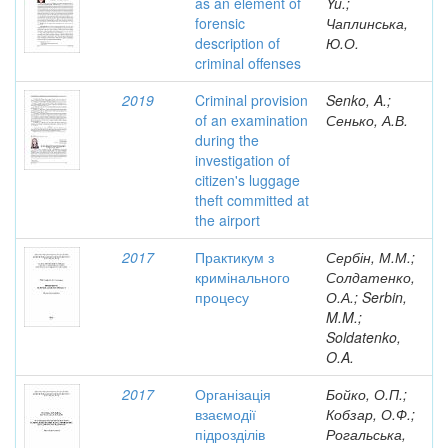
as an element of
Yu.;
forensic
Чаплинська,
description of
Ю.О.
criminal offenses
2019
Criminal provision
Senko, A.;
of an examination
Сенько, А.В.
during the
investigation of
citizen's luggage
theft committed at
the airport
2017
Практикум з
Сербін, М.М.;
кримінального
Солдатенко,
процесу
О.А.; Serbin,
M.M.;
Soldatenko,
O.A.
2017
Організація
Бойко, О.П.;
взаємодії
Кобзар, О.Ф.;
підрозділів
Рогальська,