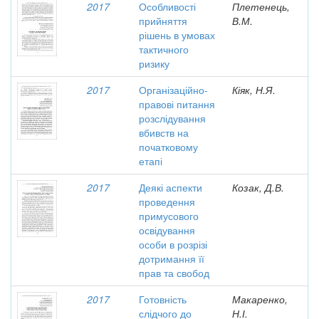
2017
Особливості
Плетенець,
прийняття
В.М.
рішень в умовах
тактичного
ризику
2017
Організаційно-
Кіяк, Н.Я.
правові питання
розслідування
вбивств на
початковому
етапі
2017
Деякі аспекти
Козак, Д.В.
проведення
примусового
освідування
особи в розрізі
дотримання її
прав та свобод
2017
Готовність
Макаренко,
слідчого до
Н.І.