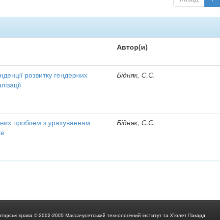
Автор(и)
енденції розвитку гендерних
Бідняк, С.С.
лізації
них проблем з урахуванням
Бідняк, С.С.
ів
вторські права © 2002-2005 Массачусетський технологічний інститут та Х’юлет Пакард