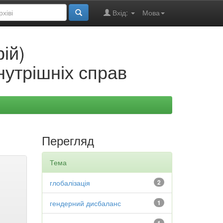
Вхід:
Мова
ій)
нутрішніх справ
Перегляд
Тема
глобалізація
2
гендерний дисбаланс
1