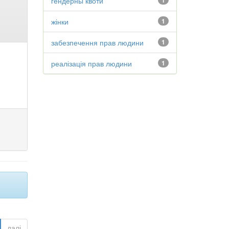
гендерны квоти
1
жінки
1
забезпечення прав людини
1
реалізація прав людини
1
далі