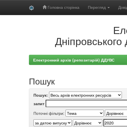
Головна сторінка
Перегляд
Дові
Skip
Ел
navigation
Дніпровського 
Електронний архів (репозитарій) ДДУВС
Пошук
Пошук:
запит
Поточні фільтри: