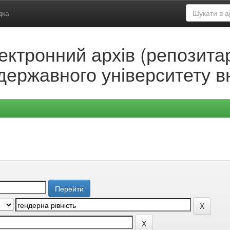
дка
ектронний архів (репозитар
державного університету в