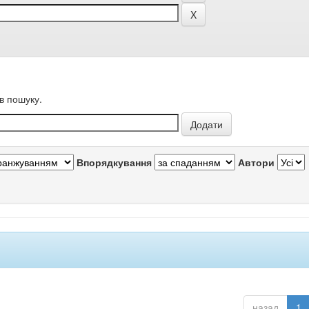
в пошуку.
Впорядкування
Автори
назад
1