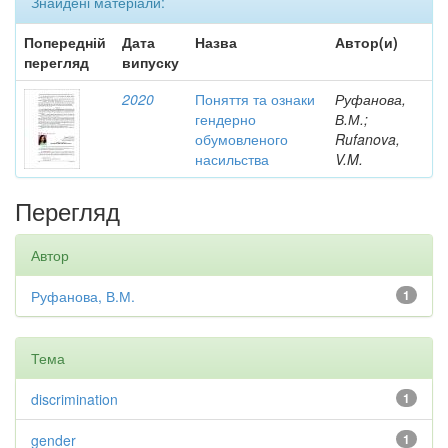
Знайдені матеріали:
Попередній
Дата
Назва
Автор(и)
перегляд
випуску
2020
Поняття та ознаки
Руфанова,
гендерно
В.М.;
обумовленого
Rufanova,
насильства
V.M.
Перегляд
Автор
Руфанова, В.М.
1
Тема
discrimination
1
gender
1