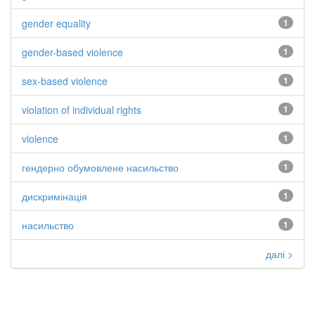
gender equality
1
gender-based violence
1
sex-based violence
1
violation of individual rights
1
violence
1
гендерно обумовлене насильство
1
дискримінація
1
насильство
1
далі >