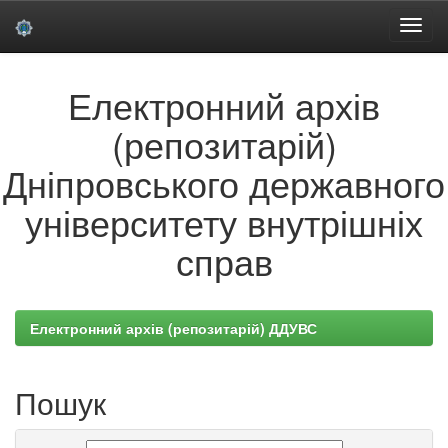
Skip
Електронний архів
navigation
(репозитарій)
Дніпровського державного
університету внутрішніх
справ
Електронний архів (репозитарій) ДДУВС
Пошук