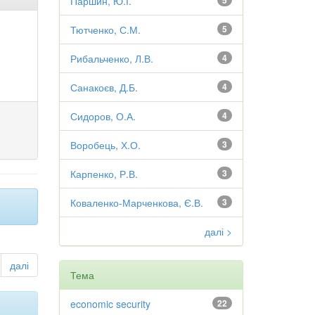
Паршин, Ю.І.
5
Тютченко, С.М.
5
Рибальченко, Л.В.
4
Санакоєв, Д.Б.
4
Сидоров, О.А.
4
Воробець, Х.О.
3
Карпенко, Р.В.
3
Коваленко-Марченкова, Є.В.
3
далі >
далі
Тема
economic security
22