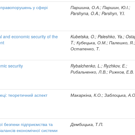
ї правопорушень у сфері
Паршина, О.А.; Паршин, Ю.І.;
Parshyna, O.A.; Parshyn, Y.I.
ial and economic security of the
Kubetska, O.; Paleshko, Ya.; Ost
ent
T.; Кубецька, О.М.; Палешко, Я.
Остапенко, Т.
mic security
Rybalchenko, L.; Ryzhkov, E.;
Рибальченко, Л.В.; Рижков, Е.В.
еці: теоретичний аспект
Макаркіна, К.О.; Заблоцька, А.О
ї безпеки підприємства та
Дембицька, Т.П.
алансів економічної системи