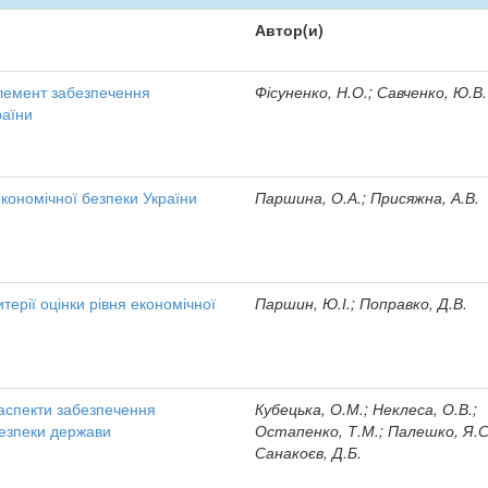
Автор(и)
елемент забезпечення
Фісуненко, Н.О.; Савченко, Ю.В.
раїни
кономічної безпеки України
Паршина, О.А.; Присяжна, А.В.
терії оцінки рівня економічної
Паршин, Ю.І.; Поправко, Д.В.
 аспекти забезпечення
Кубецька, О.М.; Неклеса, О.В.;
безпеки держави
Остапенко, Т.М.; Палешко, Я.С
Санакоєв, Д.Б.