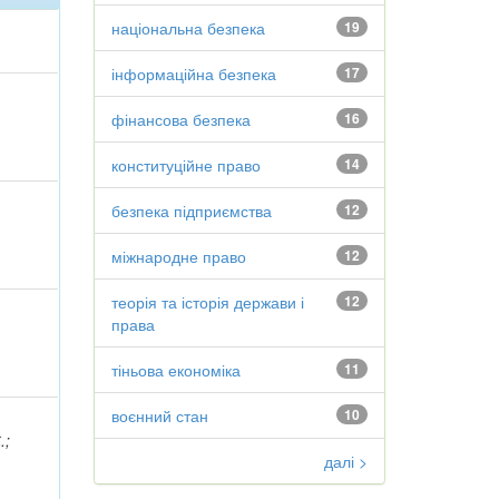
національна безпека
19
інформаційна безпека
17
фінансова безпека
16
конституційне право
14
безпека підприємства
12
міжнародне право
12
теорія та історія держави і
12
права
тіньова економіка
11
воєнний стан
10
.;
далі >