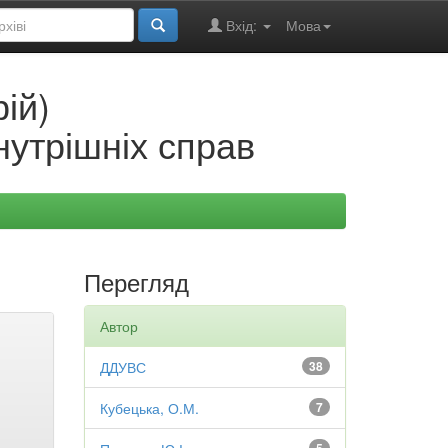
Вхід:
Мова
ій)
нутрішніх справ
Перегляд
Автор
ДДУВС
38
Кубецька, О.М.
7