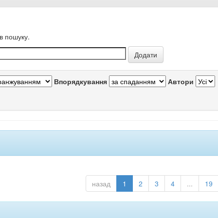
в пошуку.
Впорядкування
Автори
назад
1
2
3
4
...
19