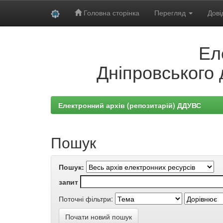
Головна сторінка
Перегляд
Дові
Skip
Ел
navigation
Дніпровського 
Електронний архів (репозитарій) ДДУВС
Пошук
Пошук:
запит
Поточні фільтри:
Почати новий пошук