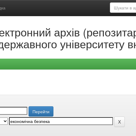
дка
ектронний архів (репозитар
державного університету в