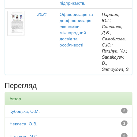
підприємств.
2021
Офшоризація та
Паршин,
деофшоризація
Ю.І.;
економіки:
Санакоєв,
міжнародний
Д.Б.;
досвід та
Самойлова,
особливості
С.Ю.;
Parshyn, Yu.;
Sanakoyev,
D.;
Samoylova, S.
Перегляд
Автор
Кубецька, О.М.
2
Неклеса, О.В.
2
Палешко, Я.С.
2