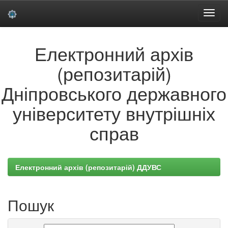
Skip
Електронний архів
navigation
(репозитарій)
Дніпровського державного
університету внутрішніх
справ
Електронний архів (репозитарій) ДДУВС
Пошук