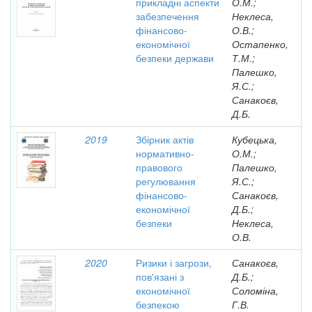
прикладні аспекти
О.М.;
забезпечення
Неклеса,
фінансово-
О.В.;
економічної
Остапенко,
безпеки держави
Т.М.;
Палешко,
Я.С.;
Санакоєв,
Д.Б.
2019
Збірник актів
Кубецька,
нормативно-
О.М.;
правового
Палешко,
регулювання
Я.С.;
фінансово-
Санакоєв,
економічної
Д.Б.;
безпеки
Неклеса,
О.В.
2020
Ризики і загрози,
Санакоєв,
пов'язані з
Д.Б.;
економічної
Соломіна,
безпекою
Г.В.