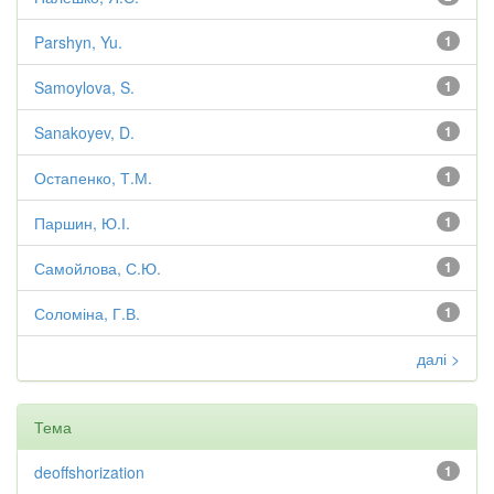
Parshyn, Yu.
1
Samoylova, S.
1
Sanakoyev, D.
1
Остапенко, Т.М.
1
Паршин, Ю.І.
1
Самойлова, С.Ю.
1
Соломіна, Г.В.
1
далі >
Тема
deoffshorization
1