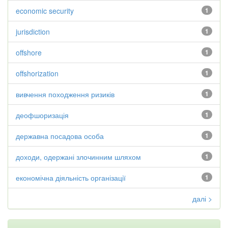
economic security
1
jurisdiction
1
offshore
1
offshorization
1
вивчення походження ризиків
1
деофшоризація
1
державна посадова особа
1
доходи, одержані злочинним шляхом
1
економічна діяльність організації
1
далі >