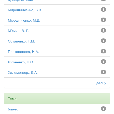
Мирошниченко, В.В.
1
Мірошніченко, М.В.
1
М’ячин, В. Г.
1
Остапенко, Т.М.
1
Протопопова, Н.А.
1
Фісуненко, Н.О.
1
Халемонець, Є.А.
1
далі >
Тема
бізнес
1