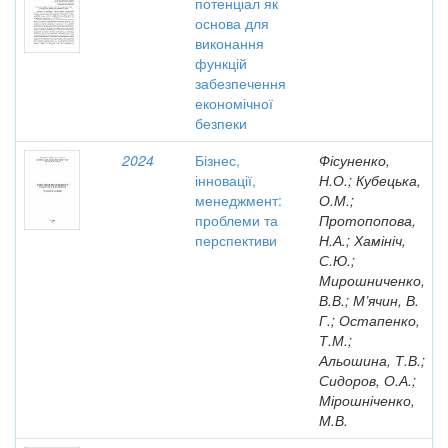
потенціал як
основа для
виконання
функцій
забезпечення
економічної
безпеки
2024
Бізнес,
Фісуненко,
інновації,
Н.О.; Кубецька,
менеджмент:
О.М.;
проблеми та
Протопопова,
перспективи
Н.А.; Хамініч,
С.Ю.;
Мирошниченко,
В.В.; М’ячин, В.
Г.; Остапенко,
Т.М.;
Альошина, Т.В.;
Сидоров, О.А.;
Мірошніченко,
М.В.