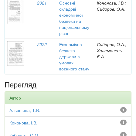
2021
Основні
Кононова, І.В.;
складові
Сидоров, О.А.
економічної
безпеки на
національному
рівні
2022
Економічна
Сидоров, О.А.;
безпека
Халемонець,
держави в
Є.А.
умовах
воєнного стану
Перегляд
Автор
Альошина, Т.В.
1
Кононова, І.В.
1
Кубецька, О.М.
1