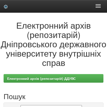
Skip
Електронний архів
navigation
(репозитарій)
Дніпровського державного
університету внутрішніх
справ
Електронний архів (репозитарій) ДДУВС
Пошук