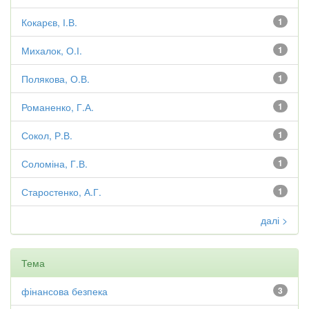
Кокарєв, І.В.
1
Михалок, О.І.
1
Полякова, О.В.
1
Романенко, Г.А.
1
Сокол, Р.В.
1
Соломіна, Г.В.
1
Старостенко, А.Г.
1
далі >
Тема
фінансова безпека
3