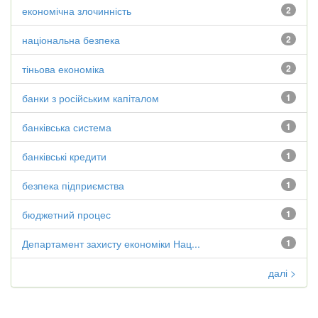
економічна злочинність
2
національна безпека
2
тіньова економіка
2
банки з російським капіталом
1
банківська система
1
банківські кредити
1
безпека підприємства
1
бюджетний процес
1
Департамент захисту економіки Нац...
1
далі >