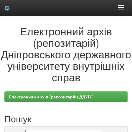
Skip
Електронний архів
navigation
(репозитарій)
Дніпровського державного
університету внутрішніх
справ
Електронний архів (репозитарій) ДДУВС
Пошук