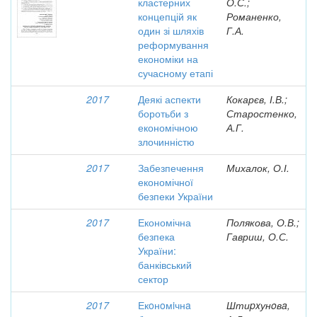
кластерних
О.С.;
концепцій як
Романенко,
один зі шляхів
Г.А.
реформування
економіки на
сучасному етапі
2017
Деякі аспекти
Кокарєв, І.В.;
боротьби з
Старостенко,
економічною
А.Г.
злочинністю
2017
Забезпечення
Михалок, О.І.
економічної
безпеки України
2017
Економічна
Полякова, О.В.;
безпека
Гавриш, О.С.
України:
банківський
сектор
2017
Екoнoмiчнa
Штиpxунoвa,