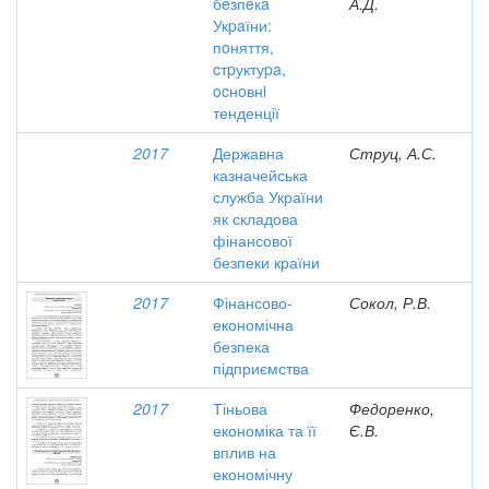
бeзпeкa
А.Д.
Укpaїни:
пoняття,
cтpуктуpa,
ocнoвнi
тенденції
2017
Державна
Струц, А.С.
казначейська
служба України
як складова
фінансової
безпеки країни
2017
Фінансово-
Сокол, Р.В.
економічна
безпека
підприємства
2017
Тіньова
Федоренко,
економіка та її
Є.В.
вплив на
економічну