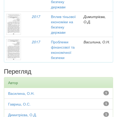
безпеку
держави
2017
Вплив тіньової
Димитрієва,
економіки на
О.Д.
безпеку
держави
2017
Проблеми
Василина, О.Н.
фінансової та
економічної
безпеки
Перегляд
Автор
Василина, О.Н.
1
Гавриш, О.С.
1
Димитрієва, О.Д.
1