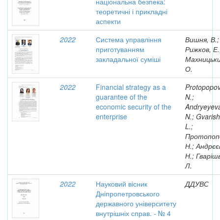
національна безпека:
теоретичні і прикладні
аспекти
2022
Система управління
Вишня, В.;
приготуванням
Рижков, Е.
закладальної суміші
Махницьки
О.
2022
Financial strategy as a
Protopopov
guarantee of the
N.;
economic security of the
Andryeyev
enterprise
N.; Gvarishv
L.;
Протопоп
Н.; Андрєє
Н.; Гварішв
Л.
2022
Науковий вісник
ДДУВС
Дніпропетровського
державного університету
внутрішніх справ. - № 4