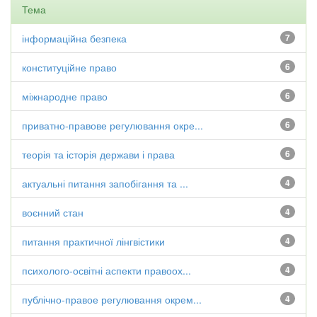
Тема
інформаційна безпека
7
конституційне право
6
міжнародне право
6
приватно-правове регулювання окре...
6
теорія та історія держави і права
6
актуальні питання запобігання та ...
4
воєнний стан
4
питання практичної лінгвістики
4
психолого-освітні аспекти правоох...
4
публічно-правое регулювання окрем...
4