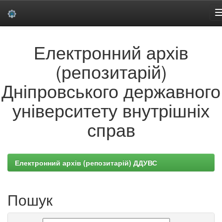
Skip
Електронний архів
navigation
(репозитарій)
Дніпровського державного
університету внутрішніх
справ
Електронний архів (репозитарій) ДДУВС
Пошук