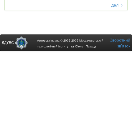
далі >
Зворотний
Авторські права © 2002-2005 Массачусетський
ДДУВС
зв’язок
технологічний інститут та Х’юлет Пакард