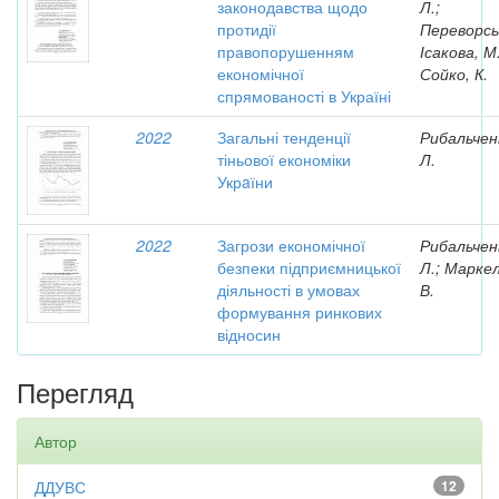
законодавства щодо
Л.;
протидії
Переворсь
правопорушенням
Ісакова, М.
економічної
Сойко, К.
спрямованості в Україні
2022
Загальні тенденції
Рибальчен
тіньової економіки
Л.
Укрaїни
2022
Загрози економічної
Рибальчен
безпеки підприємницької
Л.; Маркел
діяльності в умовах
В.
формування ринкових
відносин
Перегляд
Автор
ДДУВС
12