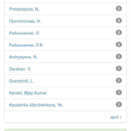
Protopopova, N.
2
Протопопова, Н.
2
Рибальченко, Л.
2
Рибальченко, Л.В.
2
Andryeyeva, N.
1
Darahan, V.
1
Gvarishvili, L.
1
Kandel, Bijay Kumar
1
Kovalenko-Marchenkova, Ye.
1
далі >