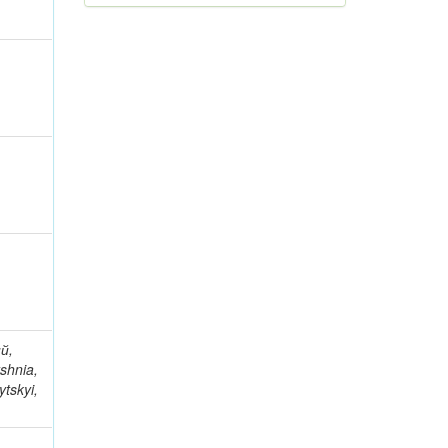
й,
shnia,
tskyi,