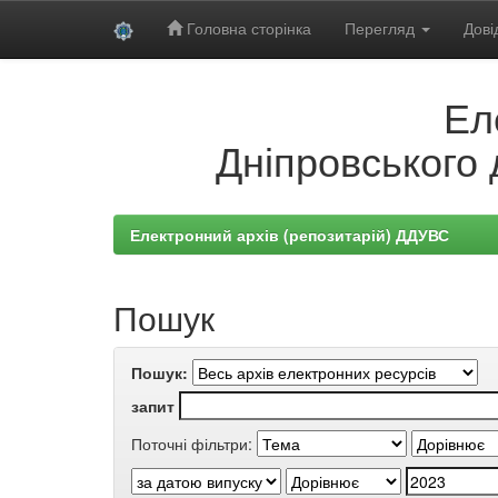
Головна сторінка
Перегляд
Дові
Skip
Ел
navigation
Дніпровського 
Електронний архів (репозитарій) ДДУВС
Пошук
Пошук:
запит
Поточні фільтри: