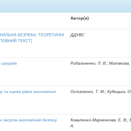
Автор(и)
НАЛЬНА БЕЗПЕКА: ТЕОРЕТИЧНІ
ДДУВС
[ПОВНИЙ ТЕКСТ]
к шахраїв
Рибальченко, Л. В.; Матвєєва, І
у та оцінки рівня економічної
Остапенко, Т. М.; Кубецька, О
к загроза економічній безпеці
Коваленко-Марченкова, Є. В.; 
А.