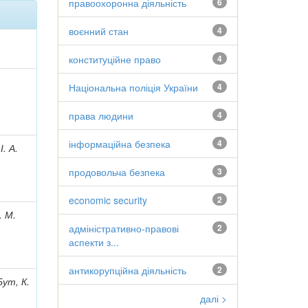
правоохоронна діяльність
6
воєнний стан
4
конституційне право
4
Національна поліція України
4
права людини
4
інформаційна безпека
4
. А.
продовольча безпека
3
economic security
2
. М.
адміністративно-правові
2
аспекти з...
антикорупційна діяльність
2
Бут, К.
далі >