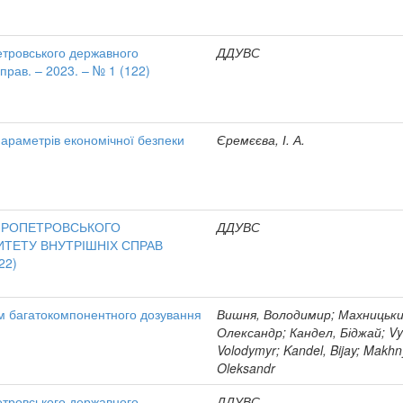
етровського державного
ДДУВС
справ. – 2023. – № 1 (122)
араметрів економічної безпеки
Єремєєва, І. А.
ІПРОПЕТРОВСЬКОГО
ДДУВС
ТЕТУ ВНУТРІШНІХ СПРАВ
22)
м багатокомпонентного дозування
Вишня, Володимир; Махницьки
Олександр; Кандел, Біджай; Vy
Volodymyr; Kandel, Bijay; Makhny
Oleksandr
етровського державного
ДДУВС