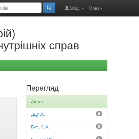
Вхід:
Мова
ій)
нутрішніх справ
Перегляд
Автор
ДДУВС
8
Бут, К. А.
2