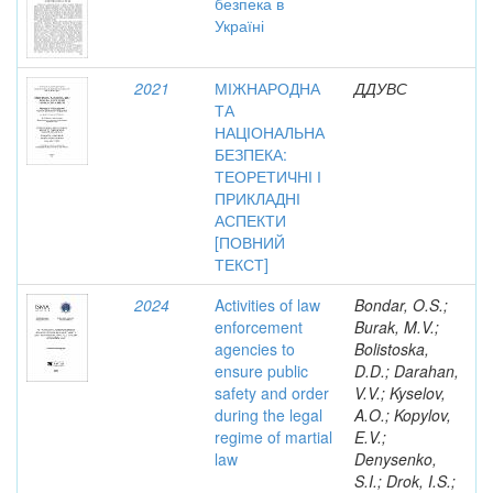
безпека в
Україні
2021
МІЖНАРОДНА
ДДУВС
ТА
НАЦІОНАЛЬНА
БЕЗПЕКА:
ТЕОРЕТИЧНІ І
ПРИКЛАДНІ
АСПЕКТИ
[ПОВНИЙ
ТЕКСТ]
2024
Activities of law
Bondar, O.S.;
enforcement
Burak, M.V.;
agencies to
Bolistoska,
ensure public
D.D.; Darahan,
safety and order
V.V.; Kyselov,
during the legal
A.O.; Kopylov,
regime of martial
E.V.;
law
Denysenko,
S.I.; Drok, I.S.;