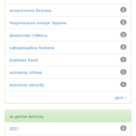
енергетична безпека
2
Національна поліція України
2
фінансова стійкість
2
інформаційна безпека
2
business fraud
1
economic crimes
1
economic security
1
далі >
за датою випуску
2021
4