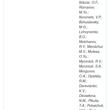
Kobzar, O.F.;
Romanov,
M.Yu.;
Kononets, V.P.;
Bohuslavsky,
M.G.;
Lohvynenko,
B.O.;
Molchanov,
R.Y.; Mendzhul,
M.V.; Mulesa,
O.Yu.;
Myroniuk, R.V.;
Myroniuk, S.A.;
Morgunov,
O.A.; Opatsky,
R.M.;
Derevianko,
K.V.;
Deviatkina,
N.M.; Pikulia,
T.A.; Pokaichuk,