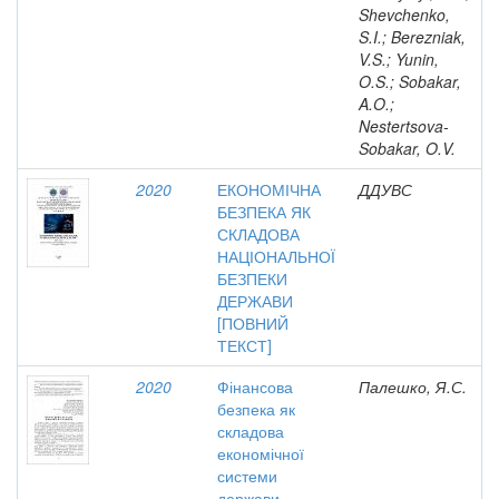
Shevchenko,
S.I.; Berezniak,
V.S.; Yunin,
O.S.; Sobakar,
A.O.;
Nestertsova-
Sobakar, O.V.
2020
ЕКОНОМІЧНА
ДДУВС
БЕЗПЕКА ЯК
СКЛАДОВА
НАЦІОНАЛЬНОЇ
БЕЗПЕКИ
ДЕРЖАВИ
[ПОВНИЙ
ТЕКСТ]
2020
Фінансова
Палешко, Я.С.
безпека як
складова
економічної
системи
держави