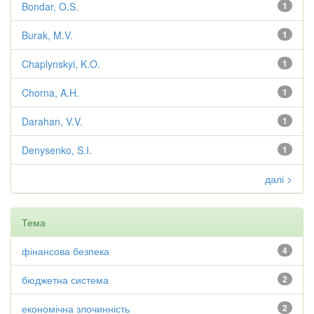
Bondar, O.S.
1
Burak, M.V.
1
Chaplynskyi, K.O.
1
Chorna, A.H.
1
Darahan, V.V.
1
Denysenko, S.I.
1
далі >
Тема
фінансова безпека
4
бюджетна система
2
економічна злочинність
2