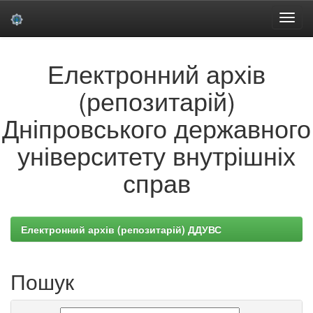
Skip
Електронний архів
navigation
(репозитарій)
Дніпровського державного
університету внутрішніх
справ
Електронний архів (репозитарій) ДДУВС
Пошук