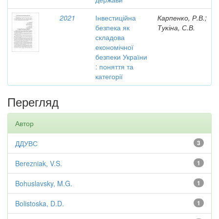
2021
Інвестиційна
Карпенко, Р.В.;
безпека як
Тукіна, С.В.
складова
економічної
безпеки України
: поняття та
категорії
Перегляд
Автор
ДДУВС
3
Berezniak, V.S.
1
Bohuslavsky, M.G.
1
Bolistoska, D.D.
1