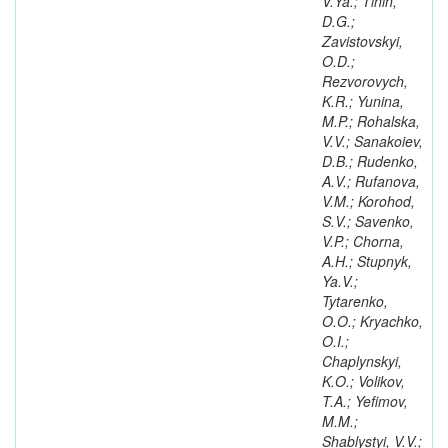
V.Ya.; Tinin,
D.G.;
Zavistovskyi,
O.D.;
Rezvorovych,
K.R.; Yunina,
M.P.; Rohalska,
V.V.; Sanakoiev,
D.B.; Rudenko,
A.V.; Rufanova,
V.M.; Korohod,
S.V.; Savenko,
V.P.; Chorna,
A.H.; Stupnyk,
Ya.V.;
Tytarenko,
O.O.; Kryachko,
O.I.;
Chaplynskyi,
K.O.; Volikov,
T.A.; Yefimov,
M.M.;
Shablystyi, V.V.;