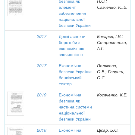
безпека як
Н.О.;
елемент
Савченко, Ю.В.
забезпечення
національної
безпеки України
2017
Деякі аспекти
Кокарєв, І.В.;
боротьби з
Старостенко,
економічною
А.Г.
злочинністю
2017
Економічна
Полякова,
безпека України:
О.В.; Гавриш,
банківський
О.С.
сектор
2019
Економічна
Косяченко, К.Е.
безпека як
частина системи
національної
безпеки України
2018
Економічна
Цісар, Б.О.