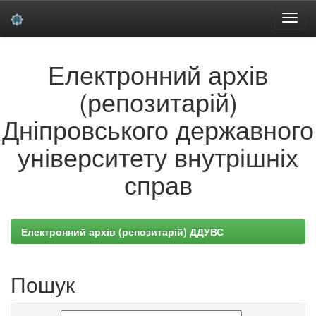
Skip
Електронний архів
navigation
(репозитарій)
Дніпровського державного
університету внутрішніх
справ
Електронний архів (репозитарій) ДДУВС
Пошук