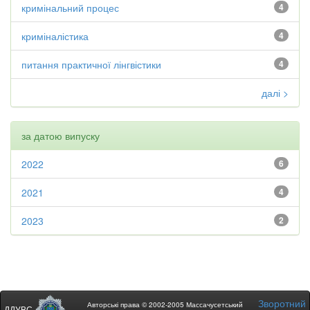
кримінальний процес
4
криміналістика
4
питання практичної лінгвістики
4
далі >
за датою випуску
2022
6
2021
4
2023
2
Зворотний
Авторські права © 2002-2005 Массачусетський
ДДУВС