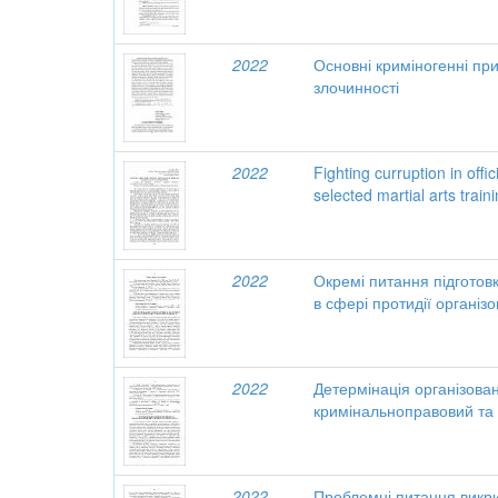
2022
Основні криміногенні пр
злочинності
2022
Fighting curruption in offi
selected martial arts train
2022
Окремі питання підготовк
в сфері протидії організ
2022
Детермінація організован
кримінальноправовий та 
2022
Проблемні питання викри