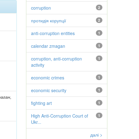
corruption
2
протидія корупції
2
anti-corruption entities
1
calendar zmagan
1
corruption, anti-corruption
1
activity
economic crimes
1
economic security
1
раган,
fighting art
1
High Anti-Corruption Court of
1
Ukr...
далі >