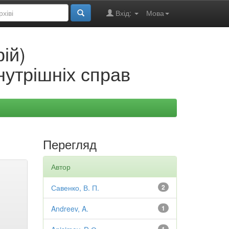
Вхід:
Мова
ій)
нутрішніх справ
Перегляд
Автор
Савенко, В. П.
2
Andreev, A.
1