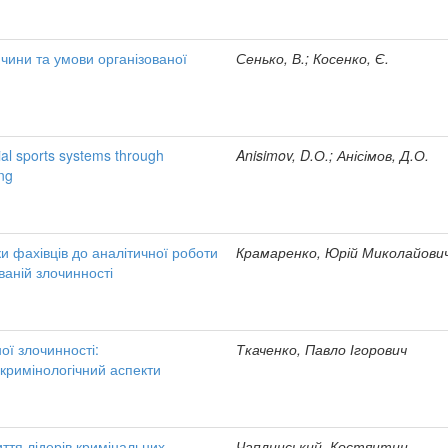
ичини та умови організованої
Сенько, В.; Косенко, Є.
cial sports systems through
Anisimov, D.О.; Анісімов, Д.О.
ing
и фахівців до аналітичної роботи
Крамаренко, Юрій Миколайови
ованій злочинності
ої злочинності:
Ткаченко, Павло Ігорович
кримінологічний аспекти
ття лідерів кримінальних
Чаплинський, Костянтин