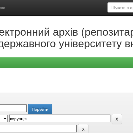
дка
ектронний архів (репозитар
державного університету в