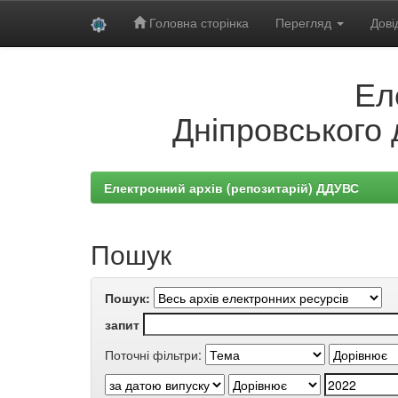
Головна сторінка
Перегляд
Дові
Skip
Ел
navigation
Дніпровського 
Електронний архів (репозитарій) ДДУВС
Пошук
Пошук:
запит
Поточні фільтри: