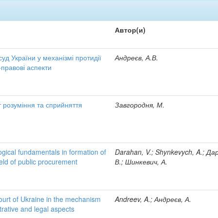
Автор(и)
уд України у механізмі протидії
Андреєв, А.В.
-правові аспекти
т розуміння та сприйняття
Завгородня, М.
gical fundamentals in formation of
Darahan, V.; Shynkevych, A.; Да
ield of public procurement
В.; Шинкевич, А.
court of Ukraine in the mechanism
Andreev, A.; Андреєв, А.
trative and legal aspects