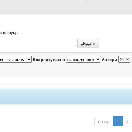
в пошуку.
Впорядкування
Автори
назад
1
2