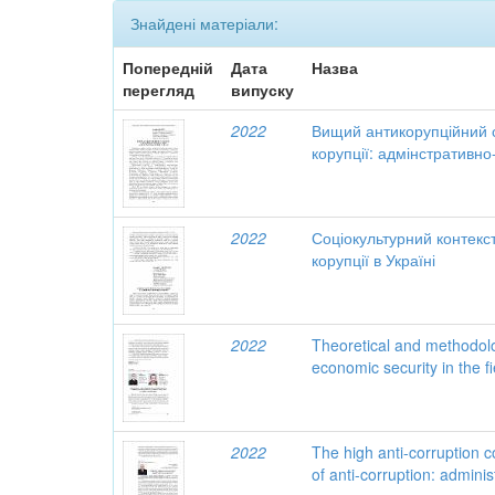
Знайдені матеріали:
Попередній
Дата
Назва
перегляд
випуску
2022
Вищий антикорупційний с
корупції: адмінстративно
2022
Соціокультурний контекс
корупції в Україні
2022
Theoretical and methodolo
economic security in the f
2022
The high anti-corruption 
of anti-corruption: adminis