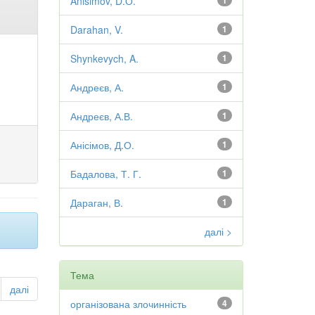
Anisimov, D.О.
1
Darahan, V.
1
Shynkevych, A.
1
Андреєв, А.
1
Андреєв, А.В.
1
Анісімов, Д.О.
1
Бадалова, Т. Г.
1
Дараган, В.
1
далі >
Тема
далі
організована злочинність
4