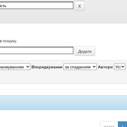
в пошуку.
Впорядкування
Автори
назад
1