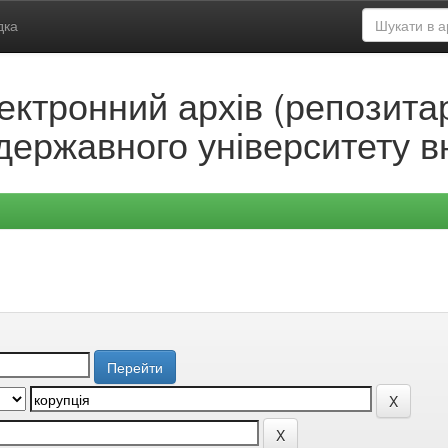
дка
ектронний архів (репозитар
державного університету в