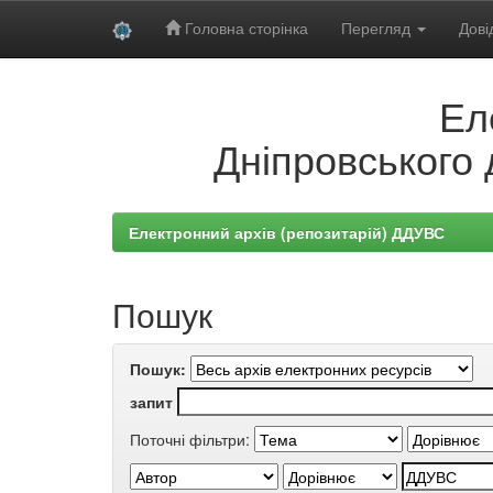
Головна сторінка
Перегляд
Дові
Skip
Ел
navigation
Дніпровського 
Електронний архів (репозитарій) ДДУВС
Пошук
Пошук:
запит
Поточні фільтри: