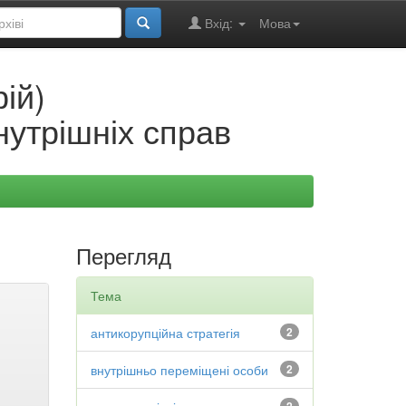
Вхід:
Мова
ій)
нутрішніх справ
Перегляд
Тема
антикорупційна стратегія
2
внутрішньо переміщені особи
2