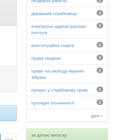
гендерна рівність
2
держаний службовець
2
електронні адміністративні
2
послуги
конституційна скарга
2
права людини
2
право на свободу мирних
2
зібрань
примус у службовому праві
2
протидія злочинності
2
далі >
за датою випуску
далі