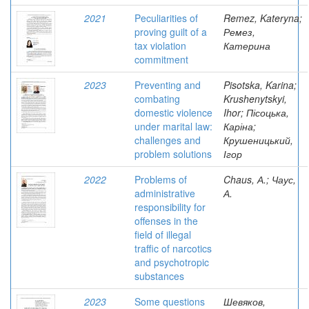
2021
Peculiarities of
Remez, Kateryna;
proving guilt of a
Ремез,
tax violation
Катерина
commitment
2023
Preventing and
Pisotska, Karina;
combating
Krushenytskyi,
domestic violence
Ihor; Пісоцька,
under marital law:
Каріна;
challenges and
Крушеницький,
problem solutions
Ігор
2022
Problems of
Chaus, А.; Чаус,
administrative
А.
responsibility for
offenses in the
field of illegal
traffic of narcotics
and psychotropic
substances
2023
Some questions
Шевяков,