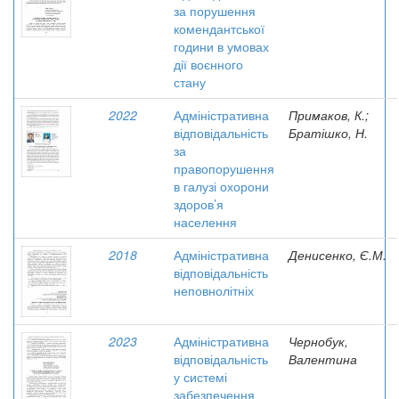
за порушення
комендантської
години в умовах
дії воєнного
стану
2022
Адміністративна
Примаков, К.;
відповідальність
Братішко, Н.
за
правопорушення
в галузі охорони
здоров’я
населення
2018
Адміністративна
Денисенко, Є.М.
відповідальність
неповнолітніх
2023
Адміністративна
Чернобук,
відповідальність
Валентина
у системі
забезпечення