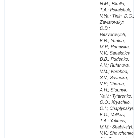
N.M.; Pikulia,
T.A.; Pokaichuk,
V.Ya.; Tinin, D.G.;
Zavistovskyi,
O.D.;
Rezvorovych,
K.R.; Yunina,
M.P.; Rohalska,
V.V.; Sanakoiev,
D.B.; Rudenko,
A.V.; Rufanova,
V.M.; Korohod,
S.V.; Savenko,
V.P.; Chorna,
A.H.; Stupnyk,
Ya.V.; Tytarenko,
O.O.; Kryachko,
O.I.; Chaplynskyi,
K.O.; Volikov,
T.A.; Yefimov,
M.M.; Shablystyi,
V.V.; Shevchenko,