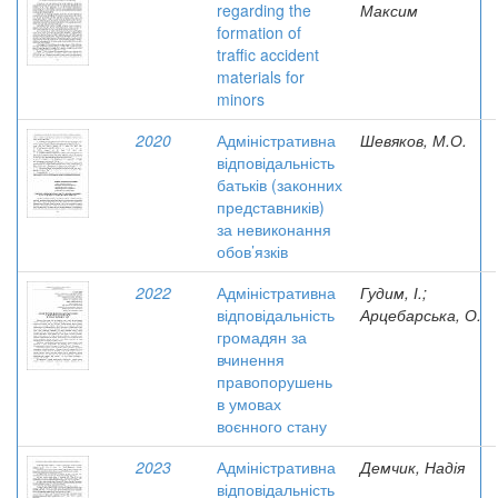
regarding the
Максим
formation of
traffic accident
materials for
minors
2020
Адміністративна
Шевяков, М.О.
відповідальність
батьків (законних
представників)
за невиконання
обов’язків
2022
Адміністративна
Гудим, І.;
відповідальність
Арцебарська, О.
громадян за
вчинення
правопорушень
в умовах
воєнного стану
2023
Адміністративна
Демчик, Надія
відповідальність