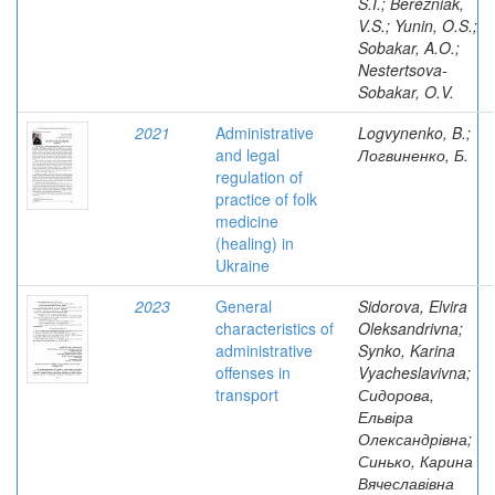
S.I.; Berezniak,
V.S.; Yunin, O.S.;
Sobakar, A.O.;
Nestertsova-
Sobakar, O.V.
2021
Administrative
Logvynenko, B.;
and legal
Логвиненко, Б.
regulation of
practice of folk
medicine
(healing) in
Ukraine
2023
General
Sidorova, Elvira
characteristics of
Oleksandrivna;
administrative
Synko, Karina
offenses in
Vyacheslavivna;
transport
Сидорова,
Ельвіра
Олександрівна;
Синько, Карина
Вячеславівна