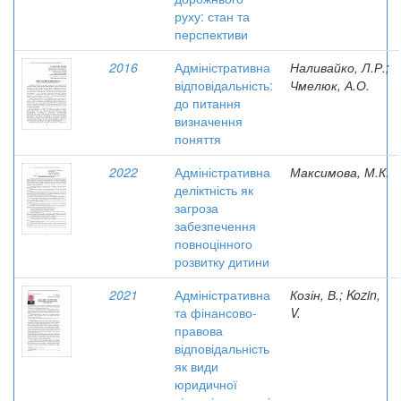
руху: стан та
перспективи
2016
Адміністративна
Наливайко, Л.Р.;
відповідальність:
Чмелюк, А.О.
до питання
визначення
поняття
2022
Адміністративна
Максимова, М.К.
деліктність як
загроза
забезпечення
повноцінного
розвитку дитини
2021
Адміністративна
Козін, В.; Kozin,
та фінансово-
V.
правова
відповідальність
як види
юридичної