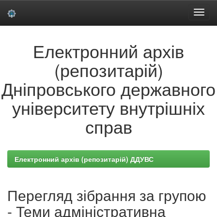
Skip
Електронний архів
navigation
(репозитарій)
Дніпровського державного
університету внутрішніх
справ
Електронний архів (репозитарій) ДДУВС
Перегляд зібрання за групою
- Теми адміністративна