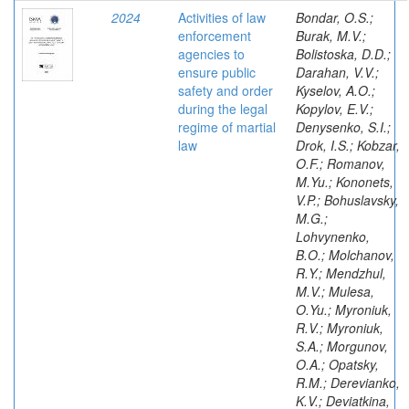
2024
Activities of law
Bondar, O.S.;
enforcement
Burak, M.V.;
agencies to
Bolistoska, D.D.;
ensure public
Darahan, V.V.;
safety and order
Kyselov, A.O.;
during the legal
Kopylov, E.V.;
regime of martial
Denysenko, S.I.;
law
Drok, I.S.; Kobzar,
O.F.; Romanov,
M.Yu.; Kononets,
V.P.; Bohuslavsky,
M.G.;
Lohvynenko,
B.O.; Molchanov,
R.Y.; Mendzhul,
M.V.; Mulesa,
O.Yu.; Myroniuk,
R.V.; Myroniuk,
S.A.; Morgunov,
O.A.; Opatsky,
R.M.; Derevianko,
K.V.; Deviatkina,