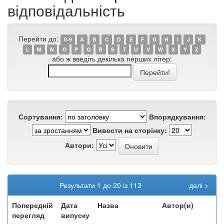
відповідальність
Перейти до:
0-9
A
B
C
D
E
F
G
H
I
J
K
L
M
N
O
P
Q
R
S
T
U
V
W
X
Y
Z
або ж введіть декілька перших літер:
Сортування:
Впорядкування:
Вивести на сторінку:
Автори:
Результати 1 до 20 із 113
далі >
Попередній
Дата
Назва
Автор(и)
перегляд
випуску