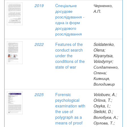
2019
Cпеціальне
Черненко,
досудове
А.П.
розслідування -
одна із форм
досудового
розслідування
2022
Features of the
Soldatenko,
conduct search
Olena;
under the
Kіiyanytsіa,
conditions of the
Volodymyr;
state of war
Солдатенко,
Олена;
Кияниця,
Володимир
2025
Forensic
Volobuev, A.;
psychological
Orlova, T.;
examination with
Osyka, I.;
the use of
Sielicki, D.;
polygraph as a
Волобуєв, А.;
means of proof
Орлова, Т.;