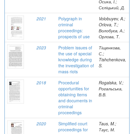
Осика, І.;
Сєліцький, Д.
2021
Polygraph in
Volobuyev, A.;
criminal
Orlova, T.;
proceedings:
Волобуєв, А.;
prospects of use
Орлова, Т.
2023
Problem issues of
Тіщенкова,
the use of special
С.;
knowledge during
Tishchenkova,
the investigation of
S.
mass riots
2018
Procedural
Rogalska, V.;
opportunities for
Рогальська,
obtaining items
В.В.
and documents in
criminal
proceedings
2020
Simplified court
Taus, M.;
proceedings for
Таус, М.