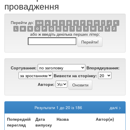
провадження
Перейти до:
0-9
A
B
C
D
E
F
G
H
I
J
K
L
M
N
O
P
Q
R
S
T
U
V
W
X
Y
Z
або ж введіть декілька перших літер:
Сортування:
Впорядкування:
Вивести на сторінку:
Автори:
Результати 1 до 20 із 186
далі >
Попередній
Дата
Назва
Автор(и)
перегляд
випуску