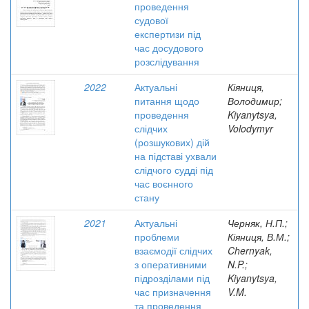
проведення
судової
експертизи під
час досудового
розслідування
2022
Актуальні
Кіяниця,
питання щодо
Володимир;
проведення
Kiyanytsya,
слідчих
Volodymyr
(розшукових) дій
на підставі ухвали
слідчого судді під
час воєнного
стану
2021
Актуальні
Черняк, Н.П.;
проблеми
Кіяниця, В.М.;
взаємодії слідчих
Chernyak,
з оперативними
N.P.;
підрозділами під
Kiyanytsya,
час призначення
V.M.
та проведення