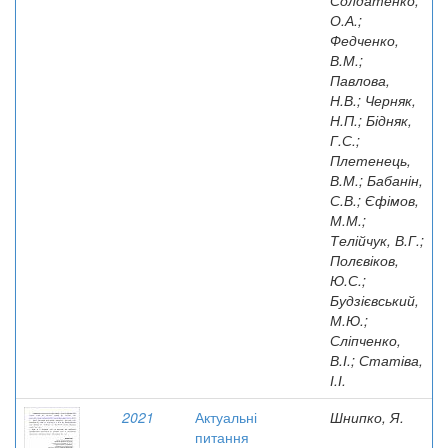
Солдатенко,
О.А.;
Федченко,
В.М.;
Павлова,
Н.В.; Черняк,
Н.П.; Бідняк,
Г.С.;
Плетенець,
В.М.; Бабанін,
С.В.; Єфімов,
М.М.;
Телійчук, В.Г.;
Полєвіков,
Ю.С.;
Будзієвський,
М.Ю.;
Сліпченко,
В.І.; Статіва,
І.І.
2021
Актуальні
Шнипко, Я.
питання