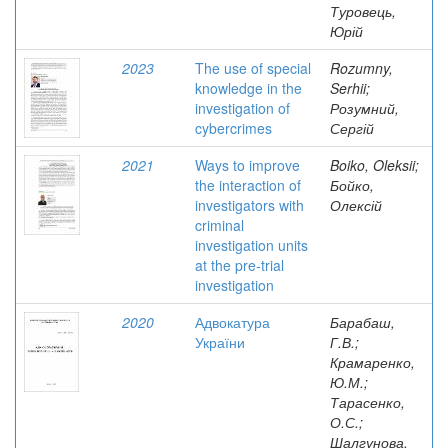
Туровець,
Юрій
2023
The use of special
Rozumny,
knowledge in the
Serhii;
investigation of
Розумний,
cybercrimes
Сергій
2021
Ways to improve
Boiko, Oleksii;
the interaction of
Бойко,
investigators with
Олексій
criminal
investigation units
at the pre-trial
investigation
2020
Адвокатура
Барабаш,
України
Г.В.;
Крамаренко,
Ю.М.;
Тарасенко,
О.С.;
Шалгунова,