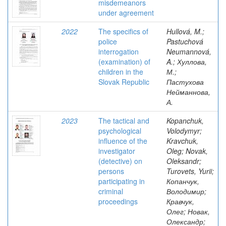
misdemeanors
under agreement
2022
The specifics of
Hullová, M.;
police
Pastuchová
interrogation
Neumannová,
(examination) of
A.; Хуллова,
children in the
М.;
Slovak Republic
Пастухова
Нейманнова,
А.
2023
The tactical and
Kopanchuk,
psychological
Volodymyr;
influence of the
Kravchuk,
investigator
Oleg; Novak,
(detective) on
Oleksandr;
persons
Turovets, Yurii;
participating in
Копанчук,
criminal
Володимир;
proceedings
Кравчук,
Олег; Новак,
Олександр;