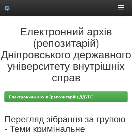
Skip
Електронний архів
navigation
(репозитарій)
Дніпровського державного
університету внутрішніх
справ
Електронний архів (репозитарій) ДДУВС
Перегляд зібрання за групою
- Теми кримінальне