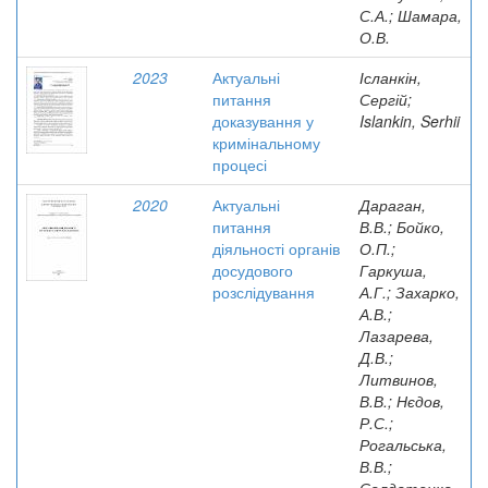
С.А.; Шамара,
О.В.
2023
Актуальні
Ісланкін,
питання
Сергій;
доказування у
Islankin, Serhii
кримінальному
процесі
2020
Актуальні
Дараган,
питання
В.В.; Бойко,
діяльності органів
О.П.;
досудового
Гаркуша,
розслідування
А.Г.; Захарко,
А.В.;
Лазарева,
Д.В.;
Литвинов,
В.В.; Нєдов,
Р.С.;
Рогальська,
В.В.;