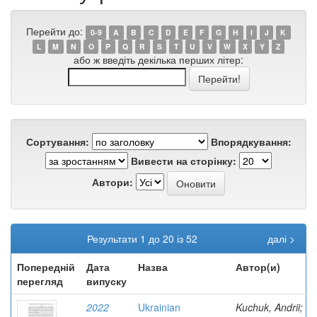
Перейти до:
0-9
A
B
C
D
E
F
G
H
I
J
K
L
M
N
O
P
Q
R
S
T
U
V
W
X
Y
Z
або ж введіть декілька перших літер:
Сортування:
Впорядкування:
Вивести на сторінку:
Автори:
Результати 1 до 20 із 52
далі >
Попередній
Дата
Назва
Автор(и)
перегляд
випуску
2022
Ukrainian
Kuchuk, Andrii;