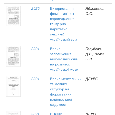
2020
Використання
Ядловська,
фемінітивів як
О.С.
впровадження
ґендерно
паритетної
лексики:
український зріз
2021
Вплив
Голубєва,
запозичення
Д.В.; Левін,
іншомовних слів
О.Л.
на розвиток
української мови
2021
Вплив ментальних
ДДУВС
та мовних
структур на
формування
національної
свідомості
2021
ВПЛИВ
ДДУВС