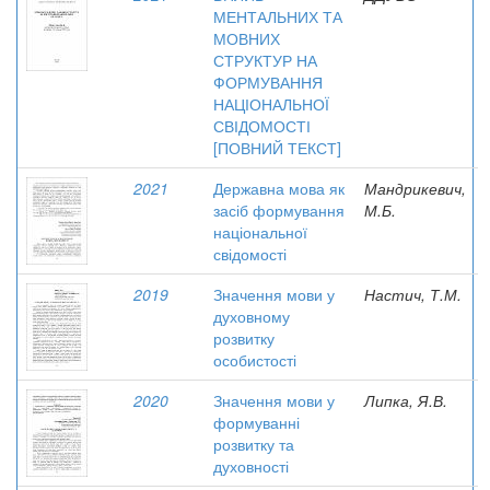
МЕНТАЛЬНИХ ТА
МОВНИХ
СТРУКТУР НА
ФОРМУВАННЯ
НАЦІОНАЛЬНОЇ
СВІДОМОСТІ
[ПОВНИЙ ТЕКСТ]
2021
Державна мова як
Мандрикевич,
засіб формування
М.Б.
національної
свідомості
2019
Значення мови у
Настич, Т.М.
духовному
розвитку
особистості
2020
Значення мови у
Липка, Я.В.
формуванні
розвитку та
духовності