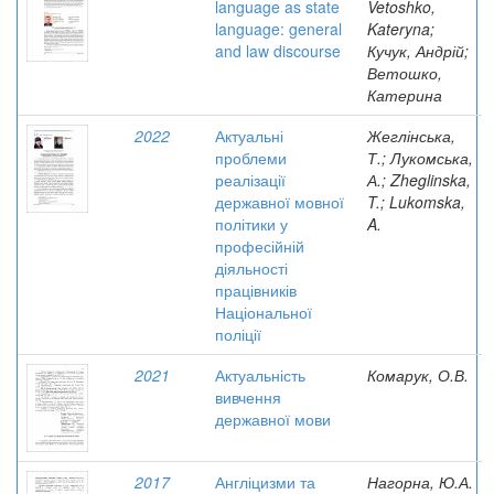
language as state
Vetoshko,
language: general
Kateryna;
and law discourse
Кучук, Андрій;
Ветошко,
Катерина
2022
Актуальні
Жеглінська,
проблеми
Т.; Лукомська,
реалізації
А.; Zheglinska,
державної мовної
T.; Lukomska,
політики у
A.
професійній
діяльності
працівників
Національної
поліції
2021
Актуальність
Комарук, О.В.
вивчення
державної мови
2017
Англіцизми та
Нагорна, Ю.А.