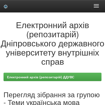
Skip
Електронний архів
navigation
(репозитарій)
Дніпровського державного
університету внутрішніх
справ
Електронний архів (репозитарій) ДДУВС
Перегляд зібрання за групою
- Теми українська мова