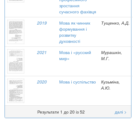
зростання
сучасного фахівця
2019
Мова як чинник
Тущенко, А.Д.
формування і
розвитку
духовності
2021
Мова і «русский
Мурашкін,
мир»
М.Г.
2020
Мова і суспільство
Кузьміна,
А.Ю.
Результати 1 до 20 із 52
далі >