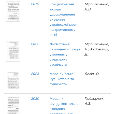
2019
Концептуальні
Мірошніченко,
заходи
Л.В.
удосконалення
вивчення
української мови
на державному
рівні
2022
Лінгвістична
Мірошніченко,
самоідентифікація
Л.; Андрейчук,
українців у
Д.
сучасному
суспільстві
2023
Мова Київської
Левін, О.
Русі. Історія та
сучасність
2020
Мова як
Подворчан,
фундаментальна
А.З.
складова
професійного