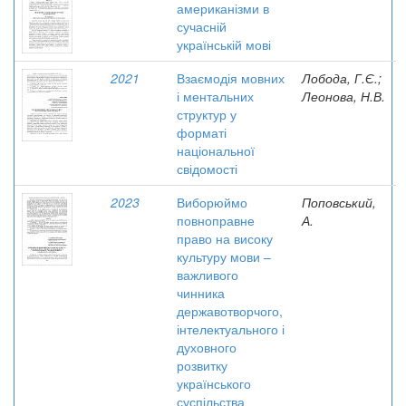
американізми в
сучасній
українській мові
2021
Взаємодія мовних
Лобода, Г.Є.;
і ментальних
Леонова, Н.В.
структур у
форматі
національної
свідомості
2023
Виборюймо
Поповський,
повноправне
А.
право на високу
культуру мови –
важливого
чинника
державотворчого,
інтелектуального і
духовного
розвитку
українського
суспільства