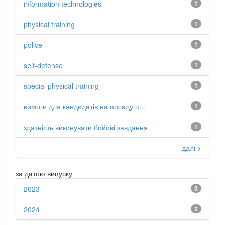
information technologies
1
physical training
1
police
1
self-defense
1
special physical training
1
вимоги для кандидатів на посаду п...
1
здатність виконувати бойові завдання
1
далі >
за датою випуску
2023
3
2024
2