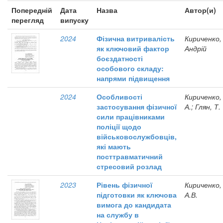
Попередній
Дата
Назва
Автор(и)
перегляд
випуску
2024
Фізична витривалість
Кириченко,
як ключовий фактор
Андрій
боєздатності
особового складу:
напрями підвищення
2024
Особливості
Кириченко,
застосування фізичної
А.; Глян, Т.
сили працівниками
поліції щодо
військовослужбовців,
які мають
посттравматичний
стресовий розлад
2023
Рівень фізичної
Кириченко,
підготовки як ключова
А.В.
вимога до кандидата
на службу в