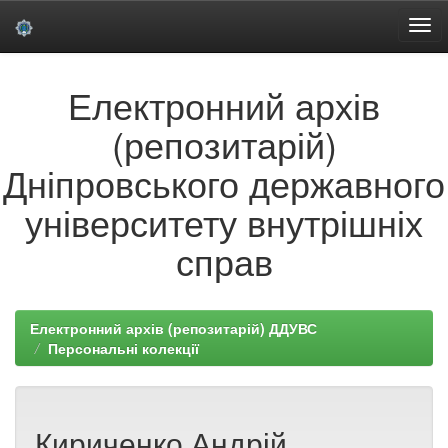
Skip
Електронний архів
navigation
(репозитарій)
Дніпровського державного
університету внутрішніх
справ
Електронний архів (репозитарій) ДДУВС
Персональні колекції
Кириченко Андрій