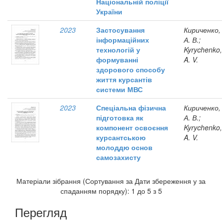
Національній поліції
України
2023
Застосування
Кириченко,
інформаційних
А. В.;
технологій у
Kyrychenko,
формуванні
A. V.
здорового способу
життя курсантів
системи МВС
2023
Спеціальна фізична
Кириченко,
підготовка як
А. В.;
компонент освоєння
Kyrychenko,
курсантською
A. V.
молоддю основ
самозахисту
Матеріали зібрання (Сортування за Дати збереження у за
спаданням порядку): 1 до 5 з 5
Перегляд