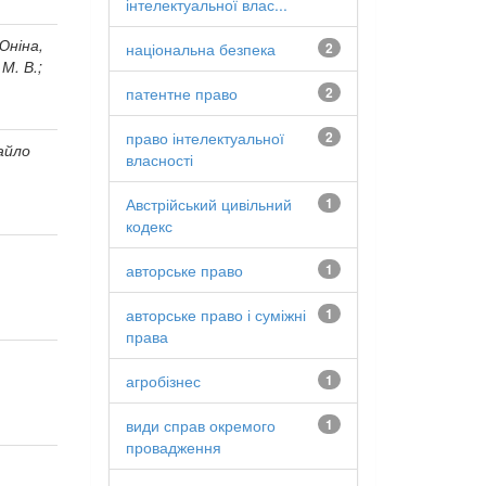
інтелектуальної влас...
 Юніна,
національна безпека
2
 М. В.;
патентне право
2
право інтелектуальної
2
айло
власності
Австрійський цивільний
1
кодекс
авторське право
1
авторське право і суміжні
1
права
агробізнес
1
види справ окремого
1
провадження
;