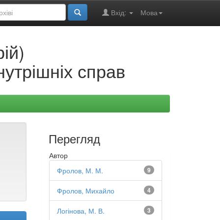
Вхід:
Мова
ій)
нутрішніх справ
Перегляд
Автор
Фролов, М. М.
9
Фролов, Михайло
4
Логінова, М. В.
3