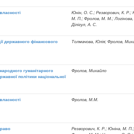
 власності
Юнін, О. С.; Резворович, К. Р.;
М. П.; Фролов, М. М.; Логінова,
Ділігул, А. С.
ції державного фінансового
Толмачова, Юлія; Фролов, Мих
народного гуманітарного
Фролов, Михайло
ержавної політики національної
 власності
Фролов, М.М.
право
Резворович, К. Р.; Юніна, М. П.