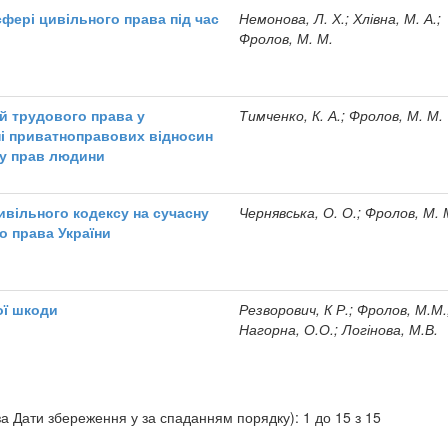
сфері цивільного права під час
Немонова, Л. Х.; Хлівна, М. А.;
Фролов, М. М.
й трудового права у
Тимченко, К. А.; Фролов, М. М.
і приватноправових відносин
ту прав людини
ивільного кодексу на сучасну
Чернявська, О. О.; Фролов, М. 
о права України
ої шкоди
Резворович, К Р.; Фролов, М.М.
Нагорна, О.О.; Логінова, М.В.
а Дати збереження у за спаданням порядку): 1 до 15 з 15