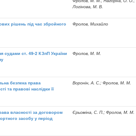
Фролов, М. М.; Нагорна, О. О.;
Логінова, М. В.
ових рішень під час збройного
Фролов, Михайло
я судами ст. 49-2 КЗпП України
Фролов, М. М.
ну
льна безпека права
Воронін, А. С.; Фролов, М. М.
ті та правові наслідки її
рава власності за договором
Єрьоміна, С. П.; Фролов, М. М.
ортного засобу у період