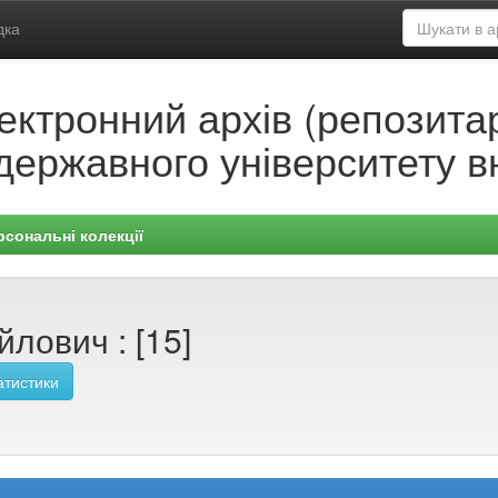
дка
ектронний архів (репозитар
державного університету в
рсональні колекції
лович : [15]
атистики