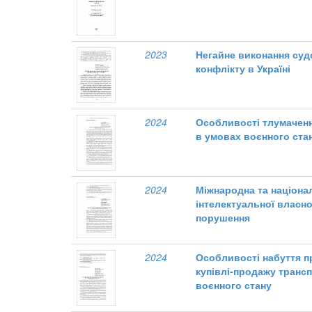
2023
Негайне виконання суд
конфлікту в Україні
2024
Особливості тлумаченн
в умовах воєнного ста
2024
Міжнародна та націона
інтелектуальної власнос
порушення
2024
Особливості набуття п
купівлі-продажу трансп
воєнного стану