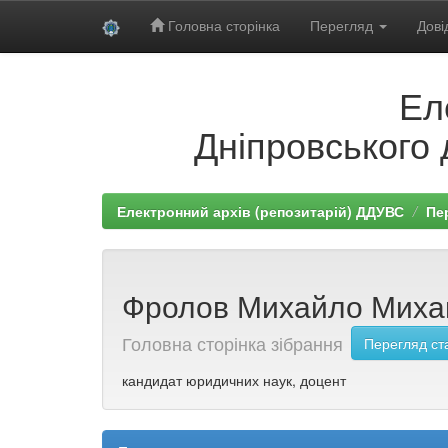
Головна сторінка
Перегляд
Дові
Skip
Ел
navigation
Дніпровського 
Електронний архів (репозитарій) ДДУВС
Пе
Фролов Михайло Михай
Головна сторінка зібрання
Перегляд ст
кандидат юридичних наук, доцент