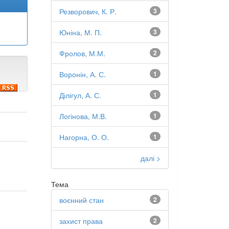
Резворович, К. Р.
3
Юніна, М. П.
3
Фролов, М.М.
2
Воронін, А. С.
1
Ділігул, А. С.
1
Логінова, М.В.
1
Нагорна, О. О.
1
далі >
Тема
воєнний стан
2
;
захист права
2