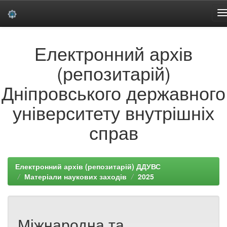
Skip
Електронний архів
navigation
(репозитарій)
Дніпровського державного
університету внутрішніх
справ
Електронний архів (репозитарій) ДДУВС
Матеріали наукових заходів
2025
Міжнародна та