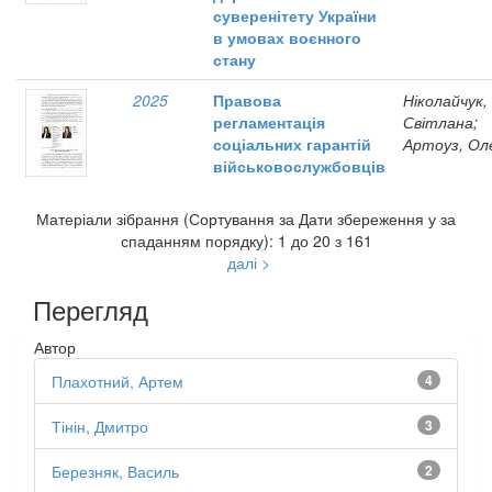
суверенітету України
в умовах воєнного
стану
2025
Правова
Ніколайчук,
регламентація
Світлана;
соціальних гарантій
Артоуз, Ол
військовослужбовців
Матеріали зібрання (Сортування за Дати збереження у за
спаданням порядку): 1 до 20 з 161
далі >
Перегляд
Автор
Плахотний, Артем
4
Тінін, Дмитро
3
Березняк, Василь
2