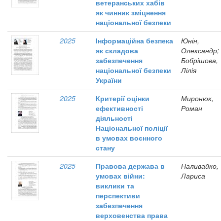
ветеранських хабів
як чинник зміцнення
національної безпеки
2025
Інформаційна безпека
Юнін,
як складова
Олександр;
забезпечення
Бобрішова,
національної безпеки
Лілія
України
2025
Критерії оцінки
Миронюк,
ефективності
Роман
діяльності
Національної поліції
в умовах воєнного
стану
2025
Правова держава в
Наливайко,
умовах війни:
Лариса
виклики та
перспективи
забезпечення
верховенства права