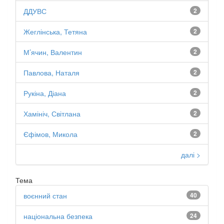
ДДУВС
2
Жеглінська, Тетяна
2
М’ячин, Валентин
2
Павлова, Наталя
2
Рукіна, Діана
2
Хамініч, Світлана
2
Єфімов, Микола
2
далі >
Тема
воєнний стан
40
національна безпека
24