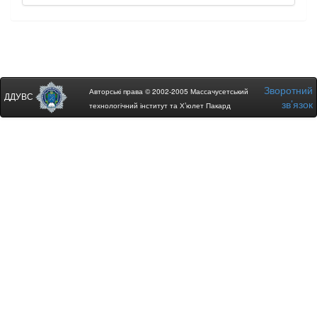
Зворотний
Авторські права © 2002-2005 Массачусетський
ДДУВС
зв’язок
технологічний інститут та Х’юлет Пакард