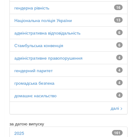
гендерна рівність
16
Національна поліція України
13
адміністративна відповідальність
6
Стамбульська конвенція
6
адміністративне правопорушення
4
гендерний паритет
4
громадська безпека
4
домашнє насильство
4
далі >
за датою випуску
2025
161