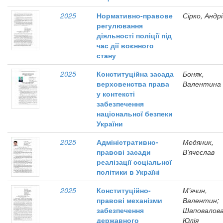
2025
Нормативно-правове
Сірко, Андр
регулювання
діяльності поліції під
час дії воєнного
стану
2025
Конституційна засада
Боняк,
верховенства права
Валентина
у контексті
забезпечення
національної безпеки
України
2025
Адміністративно-
Медяник,
правові засади
В’ячеслав
реалізації соціальної
політики в Україні
2025
Конституційно-
М’ячин,
правові механізми
Валентин;
забезпечення
Шаповалова
державного
Юлія