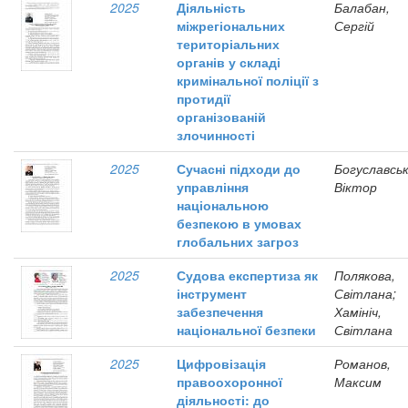
2025
Діяльність
Балабан,
міжрегіональних
Сергій
територіальних
органів у складі
кримінальної поліції з
протидії
організованій
злочинності
2025
Сучасні підходи до
Богуславськ
управління
Віктор
національною
безпекою в умовах
глобальних загроз
2025
Судова експертиза як
Полякова,
інструмент
Світлана;
забезпечення
Хамініч,
національної безпеки
Світлана
2025
Цифровізація
Романов,
правоохоронної
Максим
діяльності: до