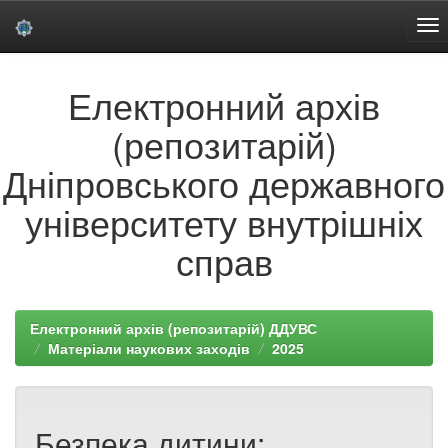
Skip
Електронний архів
navigation
(репозитарій)
Дніпровського державного
університету внутрішніх
справ
Електронний архів (репозитарій) ДДУВС
Матеріали наукових заходів
2025
Безпека дитини: