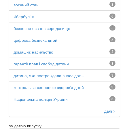
воєнний стан
8
кібербулінг
6
безпечне освітнє середовище
5
цифрова безпека дітей
5
домашнє насильство
4
гарантії прав і свобод дитини
3
дитина, яка постраждала внаслідок...
3
контроль за охороною здоров’я дітей
3
Національна поліція України
3
далі >
за датою випуску