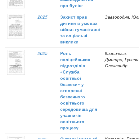
про булінг
2025
Захист прав
Завгородня, Юл
дитини в умовах
війни: гуманітарні
та соціальні
виклики
2025
Роль
Казначеєв,
поліцейських
Дмитро; Гусеви
підрозділів
Олександр
«Служба
освітньої
безпеки» у
створенні
безпечного
освітнього
середовища для
учасників
освітнього
процесу