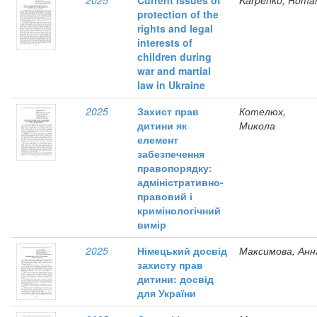
2025
Current issues of
Karpenko, Roma
protection of the
rights and legal
interests of
children during
war and martial
law in Ukraine
2025
Захист прав
Котелюх,
дитини як
Микола
елемент
забезпечення
правопорядку:
адміністративно-
правовий і
кримінологічний
вимір
2025
Німецький досвід
Максимова, Анн
захисту прав
дитини: досвід
для України