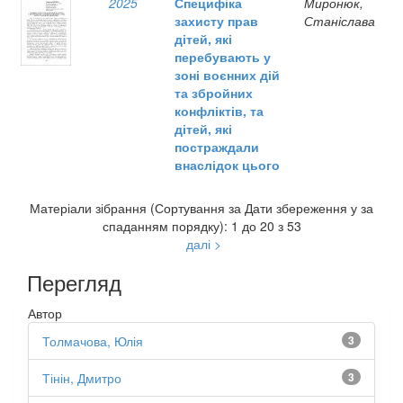
2025
Специфіка
Миронюк,
захисту прав
Станіслава
дітей, які
перебувають у
зоні воєнних дій
та збройних
конфліктів, та
дітей, які
постраждали
внаслідок цього
Матеріали зібрання (Сортування за Дати збереження у за
спаданням порядку): 1 до 20 з 53
далі >
Перегляд
Автор
Толмачова, Юлія
3
Тінін, Дмитро
3