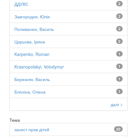
ДДУВС
2
Завгородня, Юлія
2
Поливанюк, Василь
2
Царьова, Ірина
2
Karpenko, Roman
1
Krasnopolskyi, Volodymyr
1
Березняк, Василь
1
Блохіна, Олена
1
далі >
Тема
захист прав дітей
20